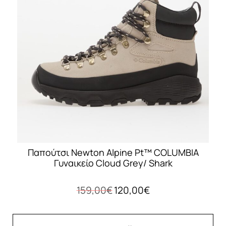
Οι
επιλογές
μπορούν
να
επιλεγούν
στη
σελίδα
του
προϊόντος
Παπούτσι Newton Alpine Pt™ COLUMBIA
Γυναικείο Cloud Grey/ Shark
Original
Η
159,00
€
120,00
€
price
τρέχουσα
was:
τιμή
159,00€.
είναι: