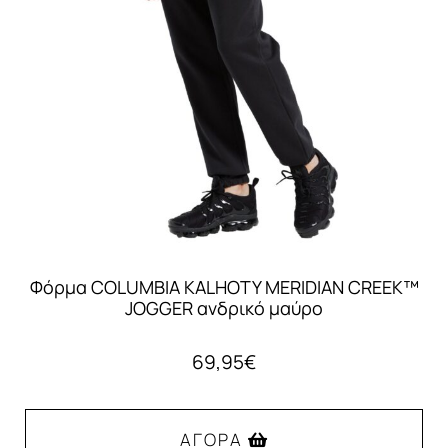
επιλογές
μπορούν
να
επιλεγούν
στη
σελίδα
του
προϊόντος
Φόρμα COLUMBIA KALHOTY MERIDIAN CREEK™
JOGGER ανδρικό μαύρο
69,95
€
ΑΓΟΡΆ