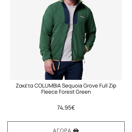
επιλογές
μπορούν
να
επιλεγούν
στη
σελίδα
του
προϊόντος
Ζακέτα COLUMBIA Sequoia Grove Full Zip
Fleece Forest Green
74,95
€
ΑΓΟΡΆ