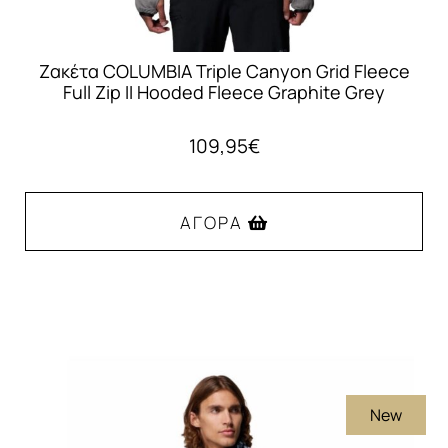
Ζακέτα COLUMBIA Triple Canyon Grid Fleece
Full Zip II Hooded Fleece Graphite Grey
109,95
€
ΑΓΟΡΆ
Αυτό
το
προϊόν
έχει
πολλαπλές
New
παραλλαγές.
Οι