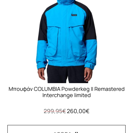
Οι
επιλογές
μπορούν
να
επιλεγούν
στη
σελίδα
του
προϊόντος
Μπουφάν COLUMBIA Powderkeg II Remastered
Interchange limited
Original
Η
299,95
€
260,00
€
price
τρέχουσα
was:
τιμή
299,95€.
είναι: