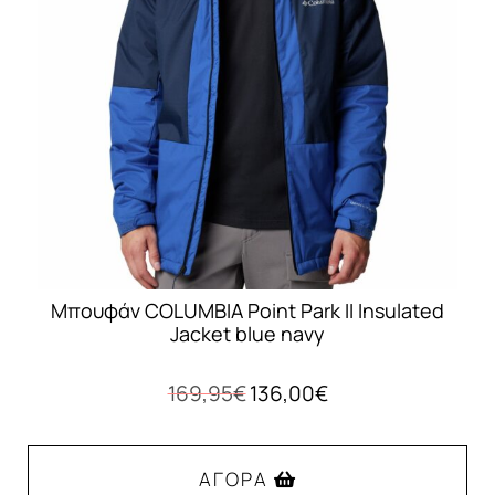
Μπουφάν COLUMBIA Point Park II Insulated
Jacket blue navy
Original
Η
169,95
€
136,00
€
price
τρέχουσα
was:
τιμή
169,95€.
είναι:
ΑΓΟΡΆ
136,00€.