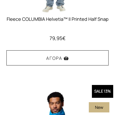
Fleece COLUMBIA Helvetia™ II Printed Half Snap
79,95
€
ΑΓΟΡΆ
Αυτό
το
προϊόν
SALE 13%
έχει
πολλαπλές
New
παραλλαγές.