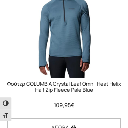
επιλογές
μπορούν
να
επιλεγούν
στη
σελίδα
του
προϊόντος
Φούτερ COLUMBIA Crystal Leaf Omni-Heat Helix
Half Zip Fleece Pale Blue
109,95
€
Εναλλαγή Υψηλής Αντίθεσης
Εναλλαγή Μεγέθους Γραμμάτων
ΑΓΟΡΆ