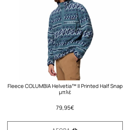
επιλογές
μπορούν
να
επιλεγούν
στη
σελίδα
του
προϊόντος
Fleece COLUMBIA Helvetia™ II Printed Half Snap
μπλέ
79,95
€