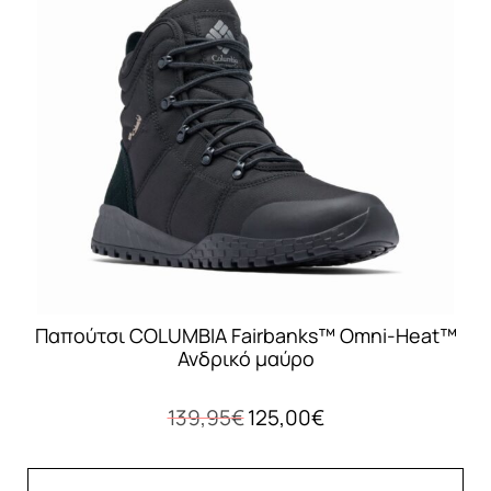
Οι
επιλογές
μπορούν
να
επιλεγούν
στη
σελίδα
του
προϊόντος
Παπούτσι COLUMBIA Fairbanks™ Omni-Heat™
Ανδρικό μαύρο
Original
Η
139,95
€
125,00
€
price
τρέχουσα
was:
τιμή
139,95€.
είναι: