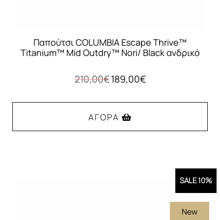
προϊόντος
Παπούτσι COLUMBIA Escape Thrive™
Titanium™ Mid Outdry™ Nori/ Black ανδρικό
Original
Η
210,00
€
189,00
€
price
τρέχουσα
was:
τιμή
210,00€.
είναι:
ΑΓΟΡΆ
189,00€.
Αυτό
το
προϊόν
SALE 10%
έχει
πολλαπλές
New
παραλλαγές.