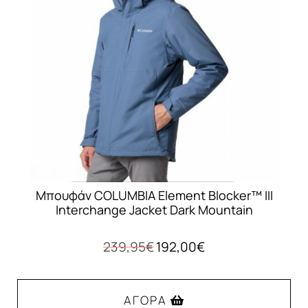
επιλογές
μπορούν
να
επιλεγούν
στη
σελίδα
του
προϊόντος
Μπουφάν COLUMBIA Element Blocker™ III
Interchange Jacket Dark Mountain
Original
Η
239,95
€
192,00
€
price
τρέχουσα
was:
τιμή
239,95€.
είναι:
ΑΓΟΡΆ
192,00€.