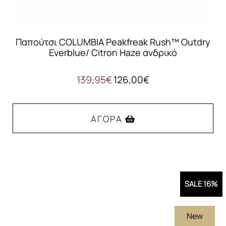
προϊόντος
Παπούτσι COLUMBIA Peakfreak Rush™ Outdry
Everblue/ Citron Haze ανδρικό
Original
Η
139,95
€
126,00
€
price
τρέχουσα
was:
τιμή
139,95€.
είναι:
ΑΓΟΡΆ
126,00€.
Αυτό
το
προϊόν
SALE 16%
έχει
πολλαπλές
New
παραλλαγές.