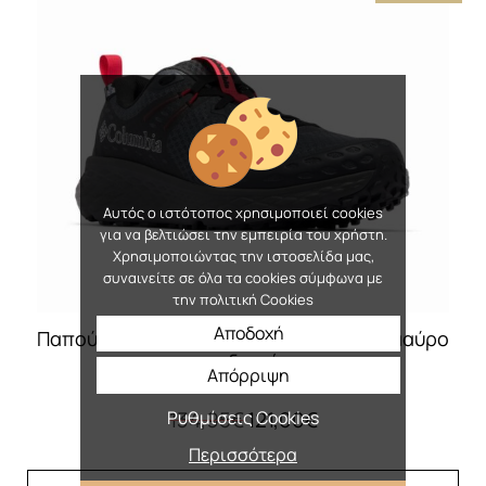
Οι
επιλογές
μπορούν
να
επιλεγούν
στη
σελίδα
Αυτός ο ιστότοπος χρησιμοποιεί cookies
του
για να βελτιώσει την εμπειρία του χρήστη.
προϊόντος
Χρησιμοποιώντας την ιστοσελίδα μας,
συναινείτε σε όλα τα cookies σύμφωνα με
την πολιτική Cookies
Αποδοχή
Παπούτσι COLUMBIA Konos Trs Outdry μαύρο
ανδρικό
Απόρριψη
Original
Η
134,95
€
121,00
€
Ρυθμίσεις Cookies
price
τρέχουσα
Περισσότερα
was:
τιμή