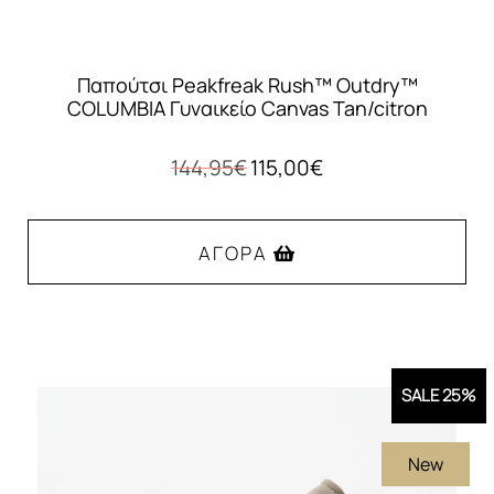
Παπούτσι Peakfreak Rush™ Outdry™
COLUMBIA Γυναικείο Canvas Tan/citron
Original
Η
144,95
€
115,00
€
price
τρέχουσα
was:
τιμή
144,95€.
είναι:
ΑΓΟΡΆ
115,00€.
Αυτό
το
προϊόν
SALE 25%
έχει
πολλαπλές
New
παραλλαγές.