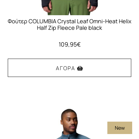
Φούτερ COLUMBIA Crystal Leaf Omni-Heat Helix
Half Zip Fleece Pale black
109,95
€
ΑΓΟΡΆ
Αυτό
το
προϊόν
έχει
πολλαπλές
New
παραλλαγές.
Οι