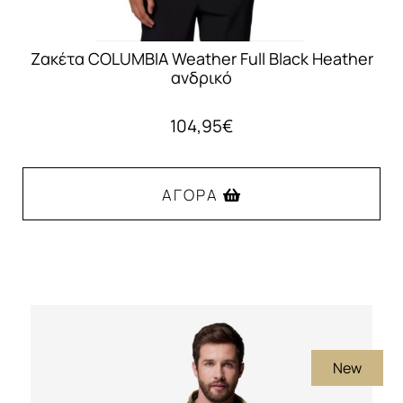
Ζακέτα COLUMBIA Weather Full Black Heather
ανδρικό
104,95
€
ΑΓΟΡΆ
Αυτό
το
προϊόν
έχει
πολλαπλές
New
παραλλαγές.
Οι