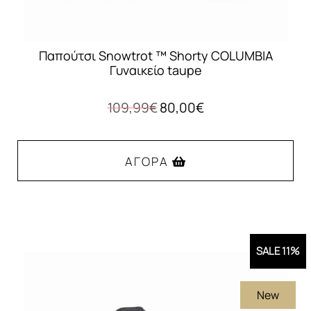
Παπούτσι Snowtrot ™ Shorty COLUMBIA
Γυναικείο taupe
Original
Η
109,99
€
80,00
€
price
τρέχουσα
was:
τιμή
109,99€.
είναι:
ΑΓΟΡΆ
80,00€.
Αυτό
το
προϊόν
SALE 11%
έχει
πολλαπλές
New
παραλλαγές.