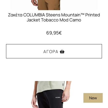
Ζακέτα COLUMBIA Steens Mountain™ Printed
Jacket Tobacco Mod Camo
69,95
€
ΑΓΟΡΆ
Αυτό
το
προϊόν
έχει
πολλαπλές
New
παραλλαγές.
Οι