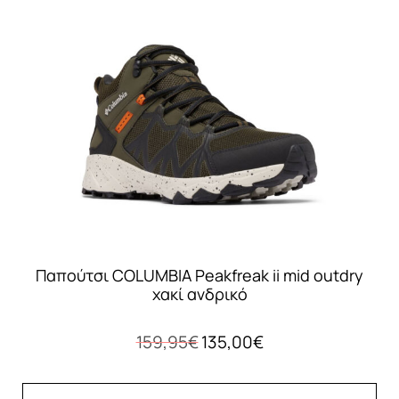
Οι
επιλογές
μπορούν
να
επιλεγούν
στη
σελίδα
του
προϊόντος
Παπούτσι COLUMBIA Peakfreak ii mid outdry
χακί ανδρικό
Original
Η
159,95
€
135,00
€
price
τρέχουσα
was:
τιμή