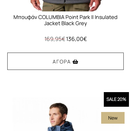
Μπουφάν COLUMBIA Point Park II Insulated
Jacket Black Grey
Original
Η
169,95
€
136,00
€
price
τρέχουσα
was:
τιμή
169,95€.
είναι:
ΑΓΟΡΆ
136,00€.
Αυτό
το
προϊόν
SALE 20%
έχει
πολλαπλές
New
παραλλαγές.
Οι