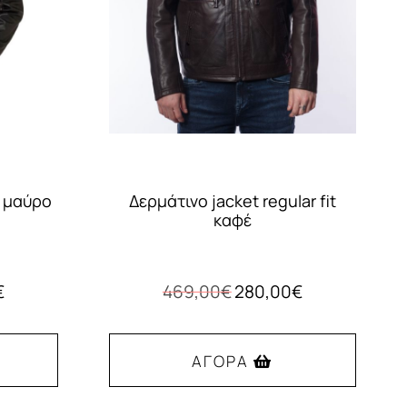
s μαύρο
Δερμάτινο jacket regular fit
καφέ
Η
Original
Η
€
469,00
€
280,00
€
τρέχουσα
price
τρέχουσα
τιμή
was:
τιμή
είναι:
469,00€.
είναι:
ΑΓΟΡΆ
290,00€.
280,00€.