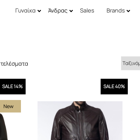
Γυναίκα
Άνδρας
Sales
Brands
Sorted
οτελέσματα
by
latest
SALE 14%
SALE 40%
New