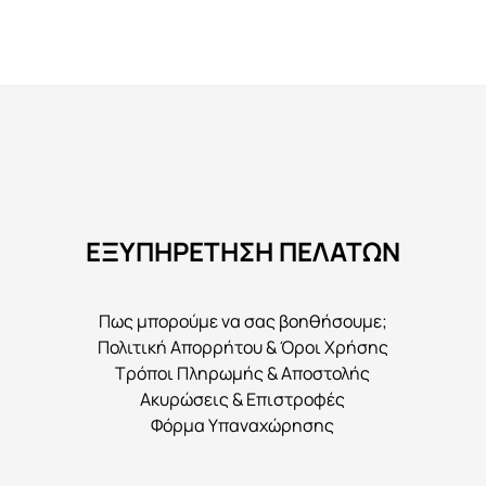
Αυτό
το
προϊόν
έχει
πολλαπλές
παραλλαγές.
Οι
επιλογές
μπορούν
ΕΞΥΠΗΡΕΤΗΣΗ ΠΕΛΑΤΩΝ
να
επιλεγούν
Πως μπορούμε να σας βοηθήσουμε;
στη
Πολιτική Απορρήτου & Όροι Χρήσης
σελίδα
Τρόποι Πληρωμής & Αποστολής
του
Ακυρώσεις & Επιστροφές
προϊόντος
Φόρμα Υπαναχώρησης