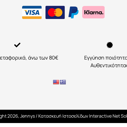
εταφορικά, άνω των 80€
Εγγύηση ποιότητ
Αυθεντικότητα
ght 2026, Jennys
/ Κατασκευή Ιστοσελίδων
Interactive Net So