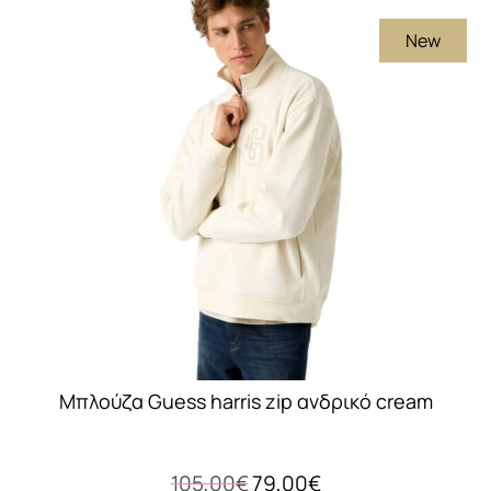
πολλαπλές
New
παραλλαγές.
Οι
επιλογές
μπορούν
να
επιλεγούν
στη
σελίδα
του
προϊόντος
Μπλούζα Guess harris zip ανδρικό cream
Original
Η
105,00
€
79,00
€