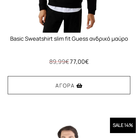
του
προϊόντος
Basic Sweatshirt slim fit Guess ανδρικό μαύρο
Original
Η
89,99
€
77,00
€
price
τρέχουσα
was:
τιμή
89,99€.
είναι:
ΑΓΟΡΆ
77,00€.
Αυτό
το
προϊόν
SALE 14%
έχει
πολλαπλές