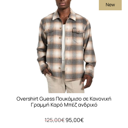
New
Overshirt Guess Πουκάμισο σε Κανονική
Γραμμή Καρό Μπέζ ανδρικό
Original
Η
125,00
€
95,00
€
price
τρέχουσα