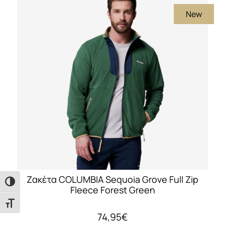
πολλαπλές
New
παραλλαγές.
Οι
επιλογές
μπορούν
να
επιλεγούν
στη
σελίδα
του
προϊόντος
Ζακέτα COLUMBIA Sequoia Grove Full Zip
Εναλλαγή Υψηλής Αντίθεσης
Fleece Forest Green
Εναλλαγή Μεγέθους Γραμμάτων
74,95
€