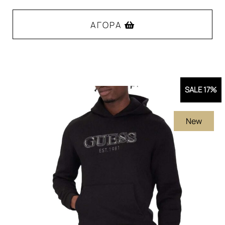
was:
τιμή
125,00€.
είναι:
ΑΓΟΡΆ
95,00€.
Αυτό
το
προϊόν
SALE 17%
έχει
πολλαπλές
New
παραλλαγές.
Οι
επιλογές
μπορούν
να
επιλεγούν
στη
σελίδα