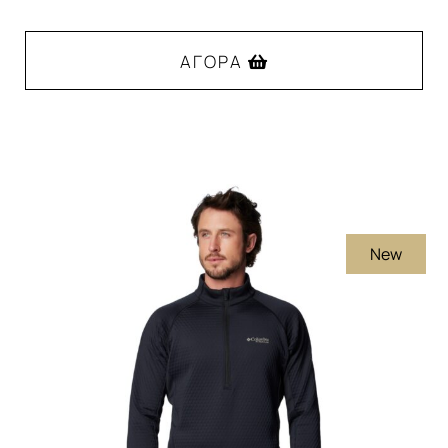
ΑΓΟΡΆ
Αυτό
το
προϊόν
έχει
πολλαπλές
New
παραλλαγές.
Οι
επιλογές
μπορούν
να
επιλεγούν
στη
σελίδα