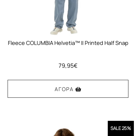
σελίδα
του
προϊόντος
Fleece COLUMBIA Helvetia™ II Printed Half Snap
79,95
€
ΑΓΟΡΆ
Αυτό
το
προϊόν
SALE 25%
έχει