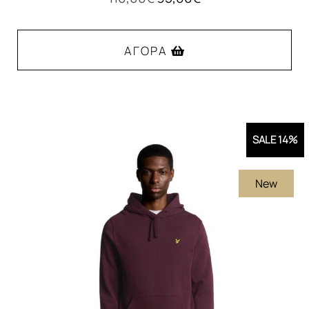
price
τρέχουσα
was:
τιμή
110,00€.
είναι:
ΑΓΟΡΆ
95,00€.
Αυτό
το
προϊόν
SALE 14%
έχει
πολλαπλές
New
παραλλαγές.
Οι
επιλογές
μπορούν
να
επιλεγούν
στη