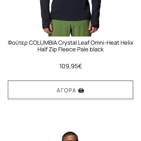
του
προϊόντος
Φούτερ COLUMBIA Crystal Leaf Omni-Heat Helix
Half Zip Fleece Pale black
109,95
€
ΑΓΟΡΆ
Αυτό
το
προϊόν
έχει