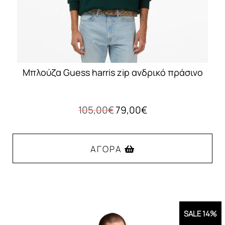
σελίδα
του
προϊόντος
Μπλούζα Guess harris zip ανδρικό πράσινο
Original
Η
105,00
€
79,00
€
price
τρέχουσα
was:
τιμή
105,00€.
είναι:
ΑΓΟΡΆ
79,00€.
Αυτό
το
προϊόν
SALE 14%
έχει