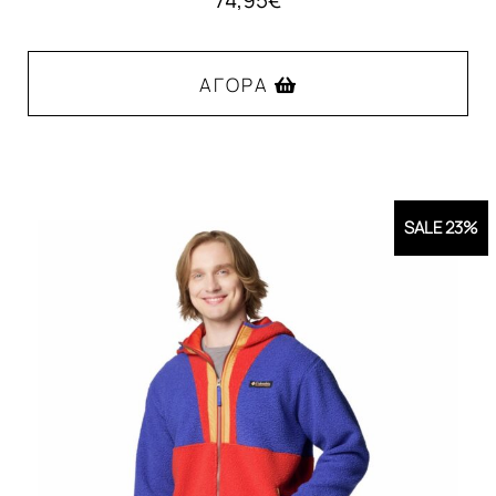
ΑΓΟΡΆ
Αυτό
το
προϊόν
SALE 23%
έχει
πολλαπλές
παραλλαγές.
Οι
επιλογές
μπορούν
να
επιλεγούν
στη