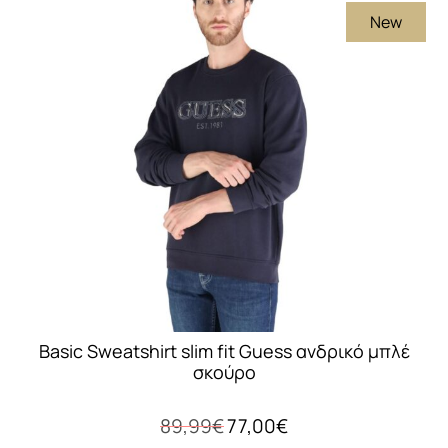
New
παραλλαγές.
Οι
επιλογές
μπορούν
να
επιλεγούν
στη
σελίδα
του
προϊόντος
Basic Sweatshirt slim fit Guess ανδρικό μπλέ
σκούρο
Original
Η
89,99
€
77,00
€
price
τρέχουσα