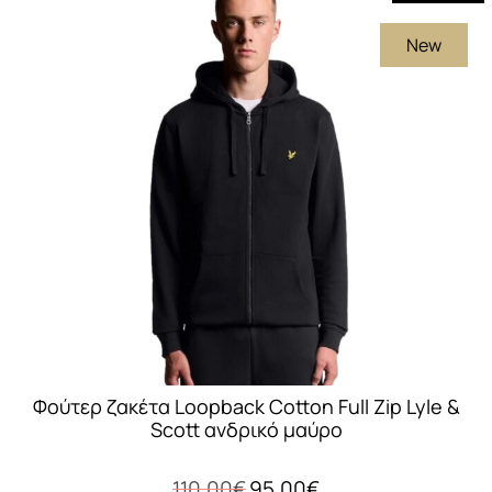
πολλαπλές
New
παραλλαγές.
Οι
επιλογές
μπορούν
να
επιλεγούν
στη
σελίδα
του
προϊόντος
Φούτερ ζακέτα Loopback Cotton Full Zip Lyle &
Scott ανδρικό μαύρο
Original
Η
110,00
€
95,00
€