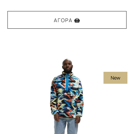
ΑΓΟΡΆ
Αυτό
το
προϊόν
έχει
πολλαπλές
New
παραλλαγές.
Οι
επιλογές
μπορούν
να
επιλεγούν
στη