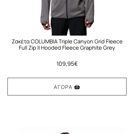
σελίδα
του
προϊόντος
Ζακέτα COLUMBIA Triple Canyon Grid Fleece
Full Zip II Hooded Fleece Graphite Grey
109,95
€
ΑΓΟΡΆ
Αυτό
το
προϊόν
έχει