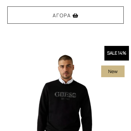
was:
τιμή
95,00€.
είναι:
ΑΓΟΡΆ
79,00€.
Αυτό
το
προϊόν
SALE 14%
έχει
πολλαπλές
New
παραλλαγές.
Οι
επιλογές
μπορούν
να
επιλεγούν
στη
σελίδα