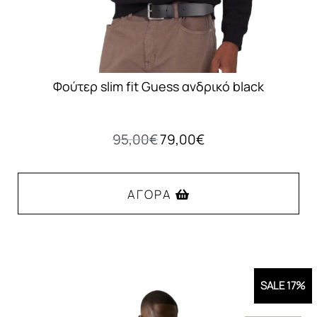
του
προϊόντος
Φούτερ slim fit Guess ανδρικό black
Original
Η
95,00
€
79,00
€
price
τρέχουσα
was:
τιμή
95,00€.
είναι:
ΑΓΟΡΆ
79,00€.
Αυτό
το
προϊόν
SALE 17%
έχει
πολλαπλές