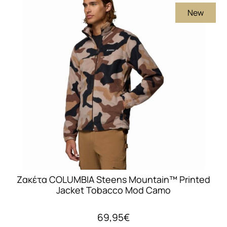
πολλαπλές
New
παραλλαγές.
Οι
επιλογές
μπορούν
να
επιλεγούν
στη
σελίδα
του
προϊόντος
Ζακέτα COLUMBIA Steens Mountain™ Printed
Jacket Tobacco Mod Camo
69,95
€