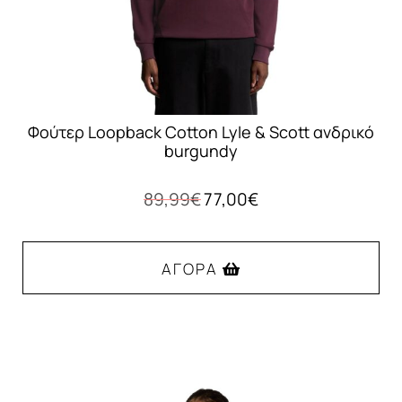
σελίδα
του
προϊόντος
Φούτερ Loopback Cotton Lyle & Scott ανδρικό
burgundy
Original
Η
89,99
€
77,00
€
price
τρέχουσα
was:
τιμή
89,99€.
είναι:
ΑΓΟΡΆ
77,00€.
Αυτό
το
προϊόν
έχει