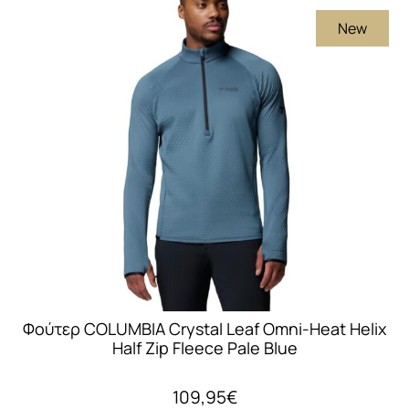
πολλαπλές
New
παραλλαγές.
Οι
επιλογές
μπορούν
να
επιλεγούν
στη
σελίδα
του
προϊόντος
Φούτερ COLUMBIA Crystal Leaf Omni-Heat Helix
Half Zip Fleece Pale Blue
109,95
€