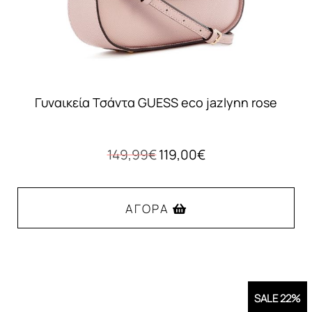
Γυναικεία Τσάντα GUESS eco jazlynn rose
Original
Η
149,99
€
119,00
€
price
τρέχουσα
was:
τιμή
149,99€.
είναι:
ΑΓΟΡΆ
119,00€.
SALE 22%