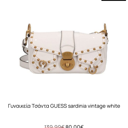
Γυναικεία Τσάντα GUESS sardinia vintage white
Original
Η
139,99
€
80,00
€