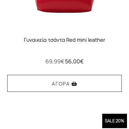
Γυναικεία τσάντα Red mini leather
Original
Η
69,99
€
56,00
€
price
τρέχουσα
was:
τιμή
69,99€.
είναι:
ΑΓΟΡΆ
56,00€.
SALE 20%