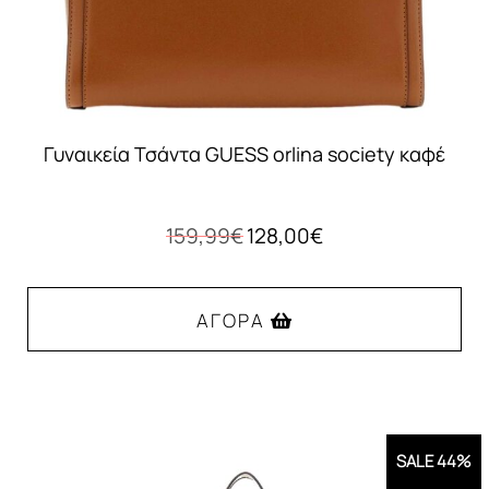
Γυναικεία Τσάντα GUESS orlina society καφέ
Original
Η
159,99
€
128,00
€
price
τρέχουσα
was:
τιμή
159,99€.
είναι:
ΑΓΟΡΆ
128,00€.
SALE 44%