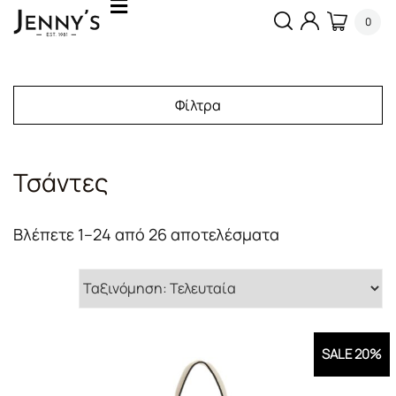
0
Φίλτρα
Τσάντες
Sorted
Βλέπετε 1–24 από 26 αποτελέσματα
by
latest
SALE 20%