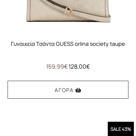
Γυναικεία Τσάντα GUESS orlina society taupe
Original
Η
159,99
€
128,00
€
price
τρέχουσα
was:
τιμή
159,99€.
είναι:
ΑΓΟΡΆ
128,00€.
SALE 43%