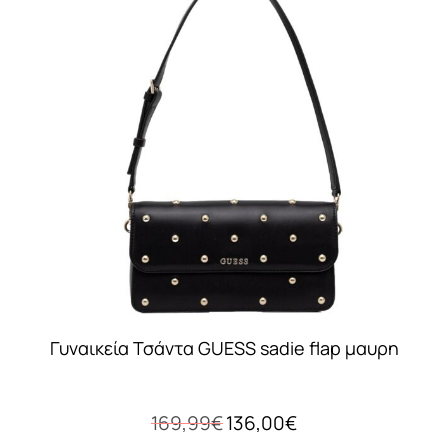
Γυναικεία Τσάντα GUESS sadie flap μαυρη
Original
Η
169,99
€
136,00
€
price
τρέχουσα