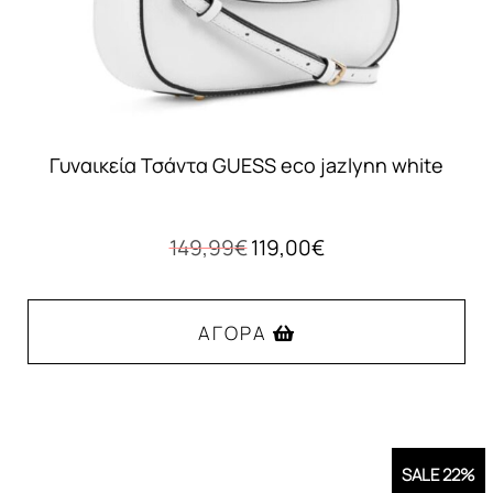
Γυναικεία Τσάντα GUESS eco jazlynn white
Original
Η
149,99
€
119,00
€
price
τρέχουσα
was:
τιμή
149,99€.
είναι:
ΑΓΟΡΆ
119,00€.
SALE 22%