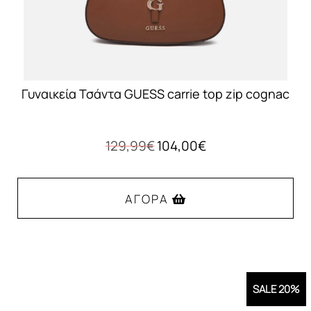
Γυναικεία Τσάντα GUESS carrie top zip cognac
Original
Η
129,99
€
104,00
€
price
τρέχουσα
was:
τιμή
129,99€.
είναι:
ΑΓΟΡΆ
104,00€.
SALE 20%