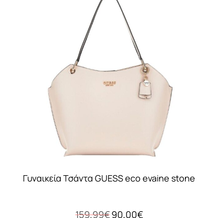
Γυναικεία Τσάντα GUESS eco evaine stone
Original
Η
159,99
€
90,00
€