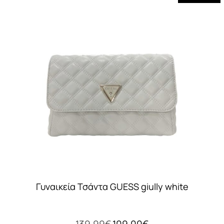
Γυναικεία Τσάντα GUESS giully white
Original
Η
139,99
€
109,00
€