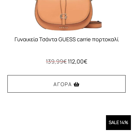
Γυναικεία Τσάντα GUESS carrie πορτοκαλί
Original
Η
139,99
€
112,00
€
price
τρέχουσα
was:
τιμή
139,99€.
είναι:
ΑΓΟΡΆ
112,00€.
SALE 14%