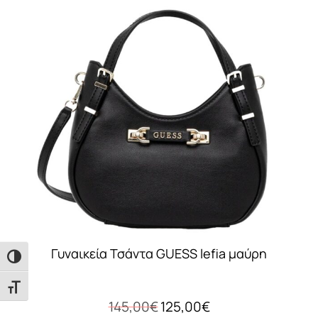
Γυναικεία Τσάντα GUESS lefia μαύρη
Εναλλαγή Υψηλής Αντίθεσης
Εναλλαγή Μεγέθους Γραμμάτων
Original
Η
145,00
€
125,00
€