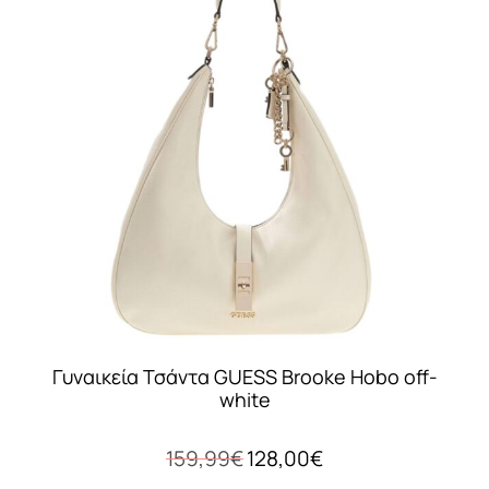
Γυναικεία Τσάντα GUESS Brooke Hobo off-
white
Original
Η
159,99
€
128,00
€
price
τρέχουσα