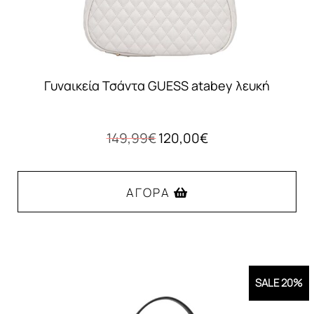
Γυναικεία Τσάντα GUESS atabey λευκή
Original
Η
149,99
€
120,00
€
price
τρέχουσα
was:
τιμή
149,99€.
είναι:
ΑΓΟΡΆ
120,00€.
SALE 20%