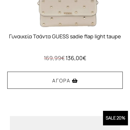
Γυναικεία Τσάντα GUESS sadie flap light taupe
Original
Η
169,99
€
136,00
€
price
τρέχουσα
was:
τιμή
169,99€.
είναι:
ΑΓΟΡΆ
136,00€.
SALE 20%