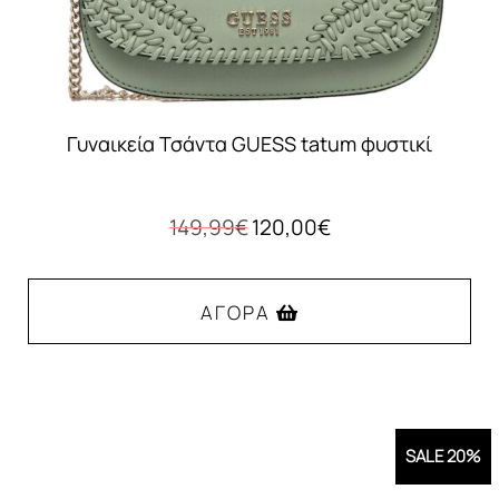
Γυναικεία Τσάντα GUESS tatum φυστικί
Original
Η
149,99
€
120,00
€
price
τρέχουσα
was:
τιμή
149,99€.
είναι:
ΑΓΟΡΆ
120,00€.
SALE 20%