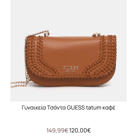
Γυναικεία Τσάντα GUESS tatum καφέ
Original
Η
149,99
€
120,00
€
price
τρέχουσα