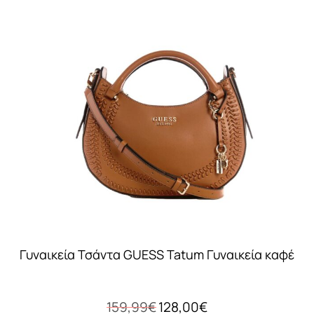
Γυναικεία Τσάντα GUESS Tatum Γυναικεία καφέ
Original
Η
159,99
€
128,00
€