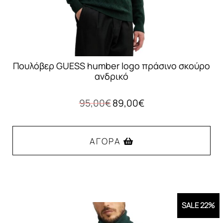
του
προϊόντος
Πουλόβερ GUESS humber logo πράσινο σκούρο
ανδρικό
Original
Η
95,00
€
89,00
€
price
τρέχουσα
was:
τιμή
95,00€.
είναι:
ΑΓΟΡΆ
89,00€.
Αυτό
το
προϊόν
SALE 22%
έχει