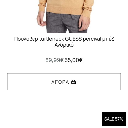
του
προϊόντος
Πουλόβερ turtleneck GUESS percival μπέζ
Ανδρικό
Original
Η
89,99
€
55,00
€
price
τρέχουσα
was:
τιμή
89,99€.
είναι:
ΑΓΟΡΆ
55,00€.
Αυτό
το
προϊόν
SALE 57%
έχει