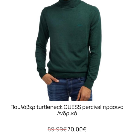
πολλαπλές
παραλλαγές.
Οι
επιλογές
μπορούν
να
επιλεγούν
στη
σελίδα
του
προϊόντος
Πουλόβερ turtleneck GUESS percival πράσινο
Ανδρικό
Original
Η
89,99
€
70,00
€