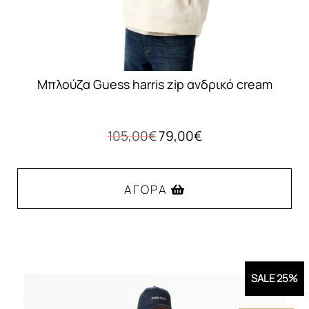
του
προϊόντος
Μπλούζα Guess harris zip ανδρικό cream
Original
Η
105,00
€
79,00
€
price
τρέχουσα
was:
τιμή
105,00€.
είναι:
ΑΓΟΡΆ
79,00€.
Αυτό
το
προϊόν
SALE 25%
έχει
πολλαπλές