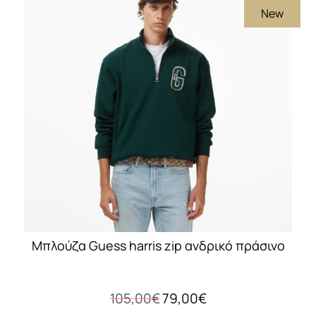
New
παραλλαγές.
Οι
επιλογές
μπορούν
να
επιλεγούν
στη
σελίδα
του
προϊόντος
Μπλούζα Guess harris zip ανδρικό πράσινο
Original
Η
105,00
€
79,00
€
price
τρέχουσα