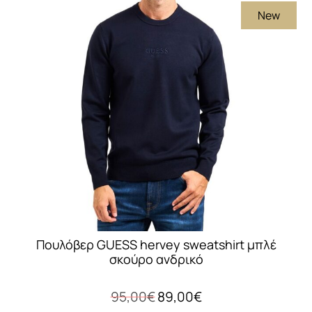
New
παραλλαγές.
Οι
επιλογές
μπορούν
να
επιλεγούν
στη
σελίδα
του
προϊόντος
Πουλόβερ GUESS hervey sweatshirt μπλέ
σκούρο ανδρικό
Original
Η
95,00
€
89,00
€
price
τρέχουσα