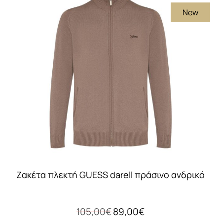
πολλαπλές
New
παραλλαγές.
Οι
επιλογές
μπορούν
να
επιλεγούν
στη
σελίδα
του
προϊόντος
Ζακέτα πλεκτή GUESS darell πράσινο ανδρικό
Original
Η
105,00
€
89,00
€