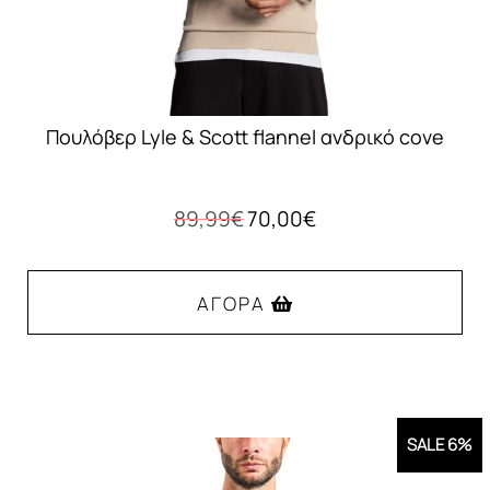
του
προϊόντος
Πουλόβερ Lyle & Scott flannel ανδρικό cove
Original
Η
89,99
€
70,00
€
price
τρέχουσα
was:
τιμή
89,99€.
είναι:
ΑΓΟΡΆ
70,00€.
Αυτό
το
προϊόν
SALE 6%
έχει
πολλαπλές