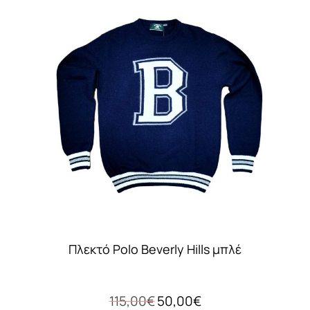
πολλαπλές
παραλλαγές.
Οι
επιλογές
μπορούν
να
επιλεγούν
στη
σελίδα
του
προϊόντος
Πλεκτό Polo Beverly Hills μπλέ
Original
Η
115,00
€
50,00
€