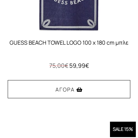
GUESS BEACH TOWEL LOGO 100 x 180 cm μπλε
Original
Η
75,00
€
59,99
€
price
τρέχουσα
was:
τιμή
75,00€.
είναι:
ΑΓΟΡΆ
59,99€.
SALE 15%