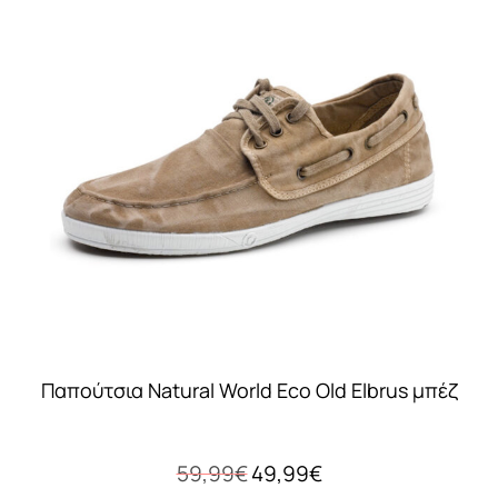
παραλλαγές.
Οι
επιλογές
μπορούν
να
επιλεγούν
στη
σελίδα
του
προϊόντος
Παπούτσια Natural World Eco Old Elbrus μπέζ
Original
Η
59,99
€
49,99
€
price
τρέχουσα