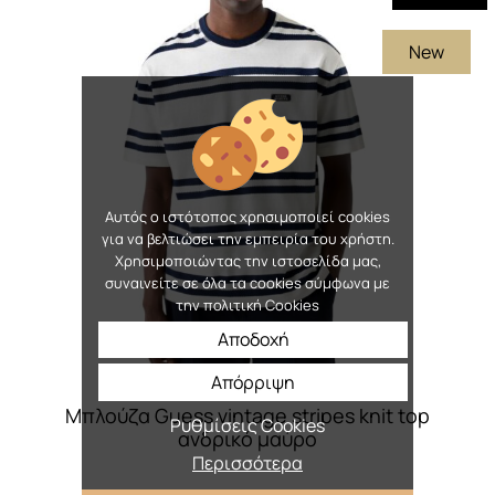
πολλαπλές
New
παραλλαγές.
Οι
επιλογές
μπορούν
να
επιλεγούν
Αυτός ο ιστότοπος χρησιμοποιεί cookies
στη
για να βελτιώσει την εμπειρία του χρήστη.
σελίδα
Χρησιμοποιώντας την ιστοσελίδα μας,
συναινείτε σε όλα τα cookies σύμφωνα με
του
την πολιτική Cookies
προϊόντος
Αποδοχή
Απόρριψη
Mπλούζα Guess vintage stripes knit top
Ρυθμίσεις Cookies
ανδρικό μαύρο
Περισσότερα
Original
Η