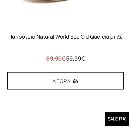
του
προϊόντος
Παπούτσια Natural World Eco Old Quercia μπλέ
Original
Η
69,99
€
59,99
€
price
τρέχουσα
was:
τιμή
69,99€.
είναι:
ΑΓΟΡΆ
59,99€.
Αυτό
το
προϊόν
SALE 17%
έχει
πολλαπλές