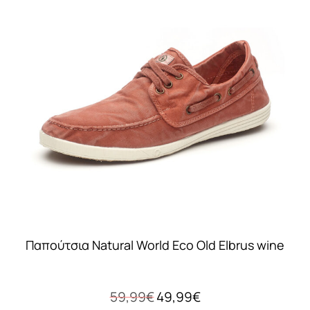
πολλαπλές
παραλλαγές.
Οι
επιλογές
μπορούν
να
επιλεγούν
στη
σελίδα
του
προϊόντος
Παπούτσια Natural World Eco Old Elbrus wine
Original
Η
59,99
€
49,99
€