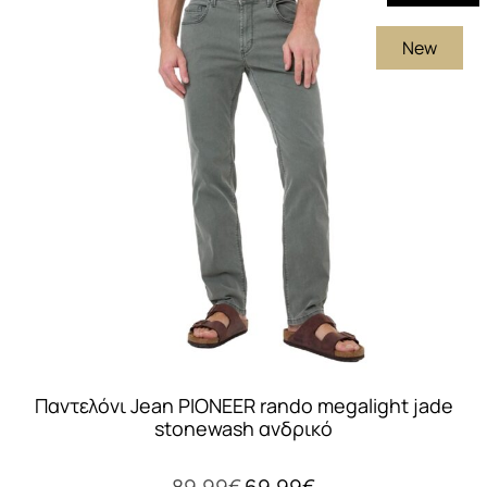
πολλαπλές
New
παραλλαγές.
Οι
επιλογές
μπορούν
να
επιλεγούν
στη
σελίδα
του
προϊόντος
Παντελόνι Jean PIONEER rando megalight jade
stonewash ανδρικό
Original
Η
89,99
€
69,99
€