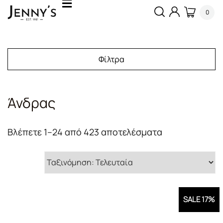
0
Φίλτρα
Άνδρας
Sorted
Βλέπετε 1–24 από 423 αποτελέσματα
by
latest
SALE 17%