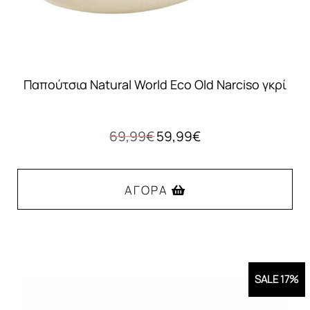
του
προϊόντος
Παπούτσια Natural World Eco Old Narciso γκρί
Original
Η
69,99
€
59,99
€
price
τρέχουσα
was:
τιμή
69,99€.
είναι:
ΑΓΟΡΆ
59,99€.
Αυτό
το
προϊόν
SALE 17%
έχει
πολλαπλές