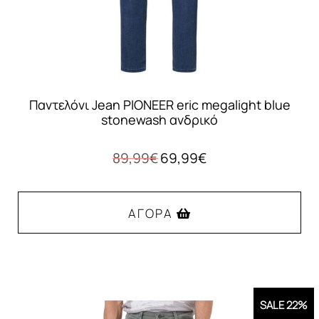
σελίδα
του
προϊόντος
Παντελόνι Jean PIONEER eric megalight blue
stonewash ανδρικό
Original
Η
89,99
€
69,99
€
price
τρέχουσα
was:
τιμή
89,99€.
είναι:
ΑΓΟΡΆ
69,99€.
Αυτό
το
προϊόν
SALE 22%
έχει