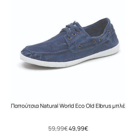
παραλλαγές.
Οι
επιλογές
μπορούν
να
επιλεγούν
στη
σελίδα
του
προϊόντος
Παπούτσια Natural World Eco Old Elbrus μπλέ
Original
Η
59,99
€
49,99
€
price
τρέχουσα