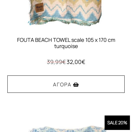
FOUTA BEACH TOWEL scale 105 x 170 cm
turquoise
Original
Η
39,99
€
32,00
€
price
τρέχουσα
was:
τιμή
39,99€.
είναι:
ΑΓΟΡΆ
32,00€.
SALE 20%