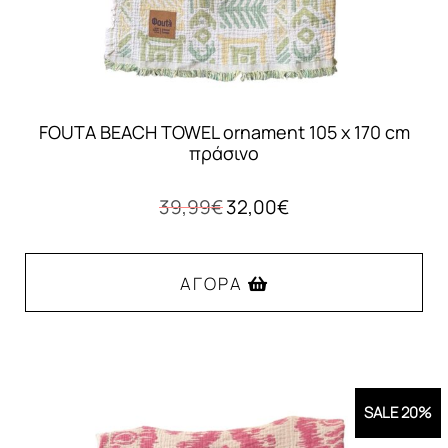
του
προϊόντος
FOUTA BEACH TOWEL ornament 105 x 170 cm
πράσινο
Original
Η
39,99
€
32,00
€
price
τρέχουσα
was:
τιμή
39,99€.
είναι:
ΑΓΟΡΆ
32,00€.
SALE 20%