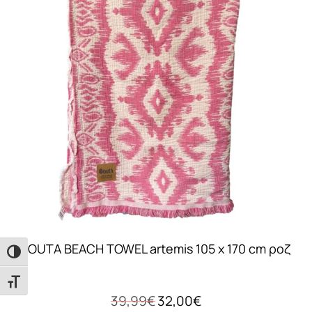
FOUTA BEACH TOWEL artemis 105 x 170 cm ροζ
Εναλλαγή Υψηλής Αντίθεσης
Εναλλαγή Μεγέθους Γραμμάτων
Original
Η
39,99
€
32,00
€