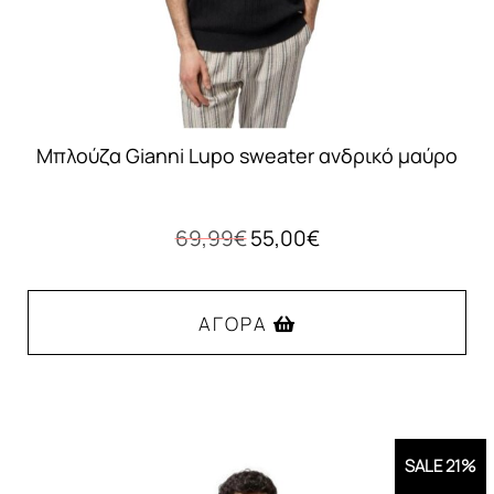
σελίδα
του
προϊόντος
Mπλούζα Gianni Lupo sweater ανδρικό μαύρο
Original
Η
69,99
€
55,00
€
price
τρέχουσα
was:
τιμή
69,99€.
είναι:
ΑΓΟΡΆ
55,00€.
Αυτό
το
προϊόν
SALE 21%
έχει