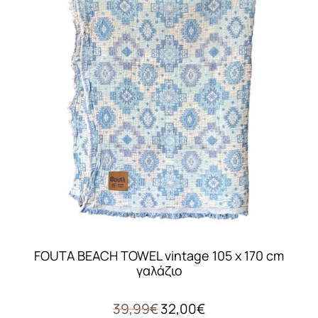
FOUTA BEACH TOWEL vintage 105 x 170 cm
γαλάζιο
Original
Η
39,99
€
32,00
€