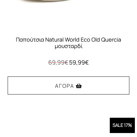
του
προϊόντος
Παπούτσια Natural World Eco Old Quercia
μουσταρδί
Original
Η
69,99
€
59,99
€
price
τρέχουσα
was:
τιμή
69,99€.
είναι:
ΑΓΟΡΆ
59,99€.
Αυτό
το
προϊόν
SALE 17%
έχει