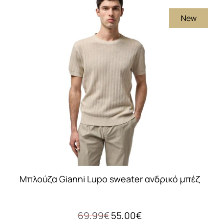
πολλαπλές
New
παραλλαγές.
Οι
επιλογές
μπορούν
να
επιλεγούν
στη
σελίδα
του
προϊόντος
Mπλούζα Gianni Lupo sweater ανδρικό μπέζ
Original
Η
69,99
€
55,00
€