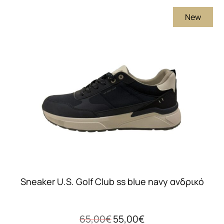
New
Sneaker U.S. Golf Club ss blue navy ανδρικό
Original
Η
65,00
€
55,00
€