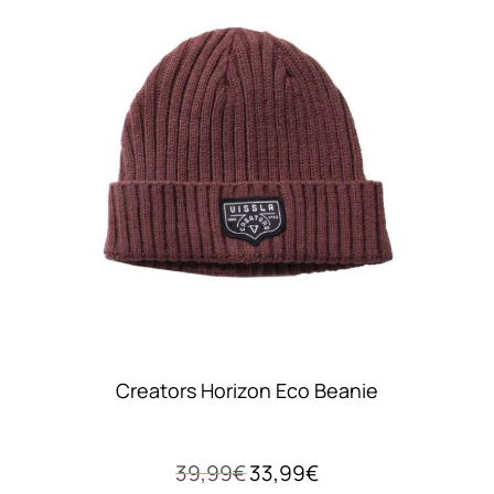
Creators Horizon Eco Beanie
Original
Η
39,99
€
33,99
€