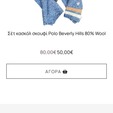
Σέτ κασκόλ σκουφί Polo Beverly Hills 80% Wool
Original
Η
80,00
€
50,00
€
price
τρέχουσα
was:
τιμή
80,00€.
είναι:
ΑΓΟΡΆ
50,00€.