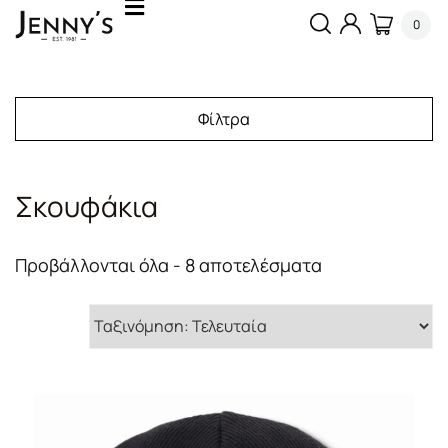
0
Φίλτρα
Σκουφάκια
Sorted
Προβάλλονται όλα - 8 αποτελέσματα
by
latest