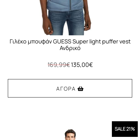
του
προϊόντος
Γιλέκο μπουφάν GUESS Super light puffer vest
Ανδρικό
Original
Η
169,99
€
135,00
€
price
τρέχουσα
was:
τιμή
169,99€.
είναι:
ΑΓΟΡΆ
135,00€.
Αυτό
το
προϊόν
SALE 21%
έχει