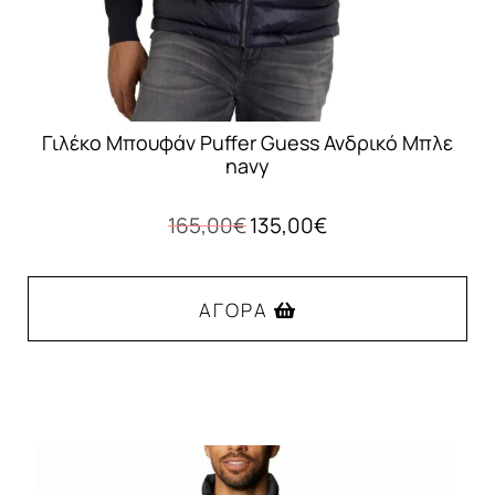
του
προϊόντος
Γιλέκο Μπουφάν Puffer Guess Ανδρικό Μπλε
navy
Original
Η
165,00
€
135,00
€
price
τρέχουσα
was:
τιμή
165,00€.
είναι:
ΑΓΟΡΆ
135,00€.
Αυτό
το
προϊόν
έχει