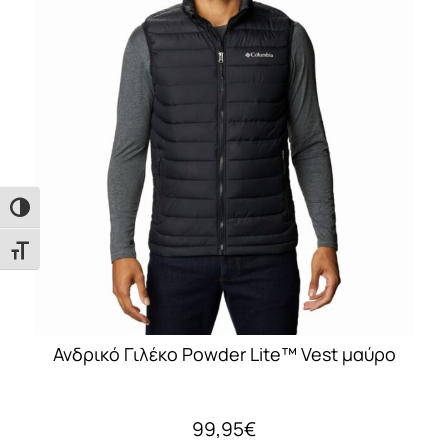
πολλαπλές
παραλλαγές.
Οι
επιλογές
μπορούν
να
επιλεγούν
στη
Εναλλαγή Υψηλής Αντίθεσης
σελίδα
του
Εναλλαγή Μεγέθους Γραμμάτων
προϊόντος
Ανδρικό Γιλέκο Powder Lite™ Vest μαύρο
99,95
€