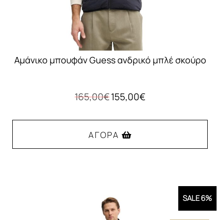
του
προϊόντος
Αμάνικο μπουφάν Guess ανδρικό μπλέ σκούρο
Original
Η
165,00
€
155,00
€
price
τρέχουσα
was:
τιμή
165,00€.
είναι:
ΑΓΟΡΆ
155,00€.
Αυτό
το
προϊόν
SALE 6%
έχει
πολλαπλές