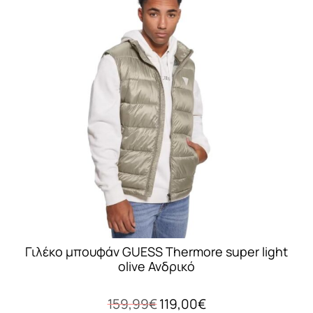
πολλαπλές
παραλλαγές.
Οι
επιλογές
μπορούν
να
επιλεγούν
στη
σελίδα
του
προϊόντος
Γιλέκο μπουφάν GUESS Thermore super light
olive Ανδρικό
Original
Η
159,99
€
119,00
€