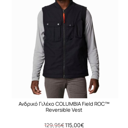
πολλαπλές
παραλλαγές.
Οι
επιλογές
μπορούν
να
επιλεγούν
στη
σελίδα
του
προϊόντος
Ανδρικό Γιλέκο COLUMBIA Field ROC™
Reversible Vest
Original
Η
129,95
€
115,00
€