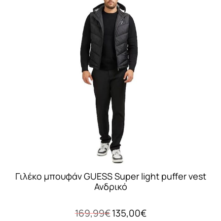
πολλαπλές
παραλλαγές.
Οι
επιλογές
μπορούν
να
επιλεγούν
στη
σελίδα
του
προϊόντος
Γιλέκο μπουφάν GUESS Super light puffer vest
Ανδρικό
Original
Η
169,99
€
135,00
€