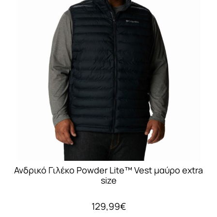
παραλλαγές.
Οι
επιλογές
μπορούν
να
επιλεγούν
στη
σελίδα
του
προϊόντος
Ανδρικό Γιλέκο Powder Lite™ Vest μαύρο extra
size
129,99
€