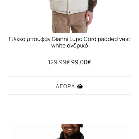
του
προϊόντος
Γιλέκο μπουφάν Gianni Lupo Cord padded vest
white ανδρικό
Original
Η
129,99
€
99,00
€
price
τρέχουσα
was:
τιμή
129,99€.
είναι:
ΑΓΟΡΆ
99,00€.
Αυτό
το
προϊόν
έχει
πολλαπλές