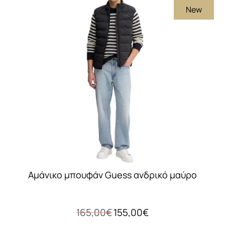
New
παραλλαγές.
Οι
επιλογές
μπορούν
να
επιλεγούν
στη
σελίδα
του
προϊόντος
Αμάνικο μπουφάν Guess ανδρικό μαύρο
Original
Η
165,00
€
155,00
€
price
τρέχουσα