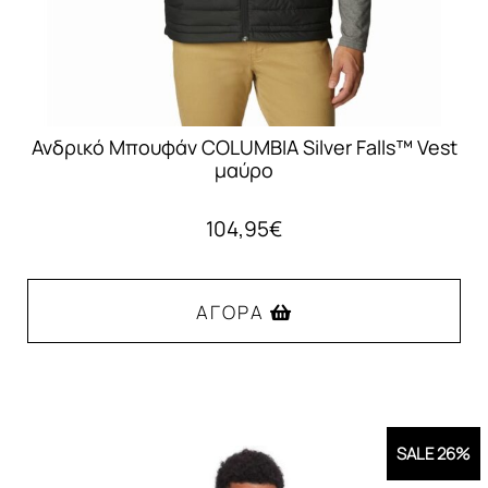
του
προϊόντος
Ανδρικό Μπουφάν COLUMBIA Silver Falls™ Vest
μαύρο
104,95
€
ΑΓΟΡΆ
Αυτό
το
προϊόν
SALE 26%
έχει