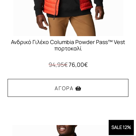
σελίδα
του
προϊόντος
Ανδρικό Γιλέκο Columbia Powder Pass™ Vest
πορτοκαλί
Original
Η
94,95
€
76,00
€
price
τρέχουσα
was:
τιμή
94,95€.
είναι:
ΑΓΟΡΆ
76,00€.
Αυτό
το
προϊόν
SALE 12%
έχει