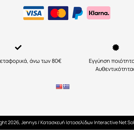
εταφορικά, άνω των 80€
Εγγύηση ποιότητ
Αυθεντικότητα
ght 2026, Jennys
/ Κατασκευή Ιστοσελίδων
Interactive Net So