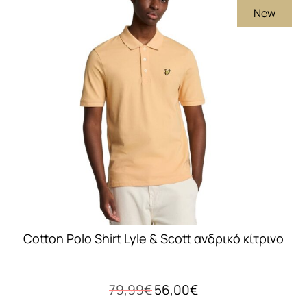
New
παραλλαγές.
Οι
επιλογές
μπορούν
να
επιλεγούν
στη
σελίδα
του
προϊόντος
Cotton Polo Shirt Lyle & Scott ανδρικό κίτρινο
Original
Η
79,99
€
56,00
€
price
τρέχουσα