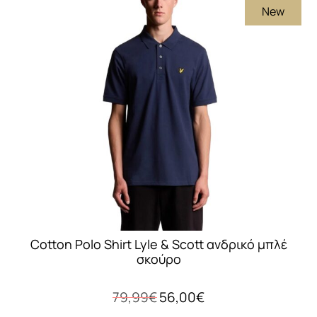
New
Cotton Polo Shirt Lyle & Scott ανδρικό μπλέ
σκούρο
Original
Η
79,99
€
56,00
€
price
τρέχουσα