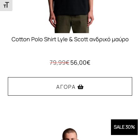
του
Εναλλαγή Μεγέθους Γραμμάτων
προϊόντος
Cotton Polo Shirt Lyle & Scott ανδρικό μαύρο
Original
Η
79,99
€
56,00
€
price
τρέχουσα
was:
τιμή
79,99€.
είναι:
ΑΓΟΡΆ
56,00€.
Αυτό
το
προϊόν
SALE 30%
έχει
πολλαπλές