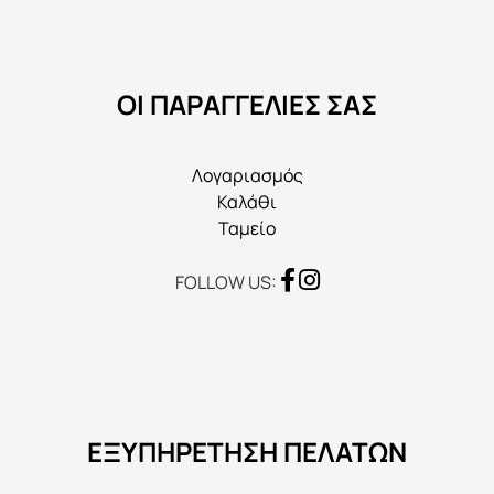
πολλαπλές
παραλλαγές.
Οι
επιλογές
ΟΙ ΠΑΡΑΓΓΕΛΙΕΣ ΣΑΣ
μπορούν
να
Λογαριασμός
επιλεγούν
Καλάθι
στη
Ταμείο
σελίδα
του
FOLLOW US:
προϊόντος
ΕΞΥΠΗΡΕΤΗΣΗ ΠΕΛΑΤΩΝ