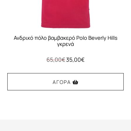
του
προϊόντος
Ανδρικό πόλο βαμβακερό Polo Beverly Hills
γκρενά
Original
Η
65,00
€
35,00
€
price
τρέχουσα
was:
τιμή
65,00€.
είναι:
ΑΓΟΡΆ
35,00€.
Αυτό
το
προϊόν
έχει