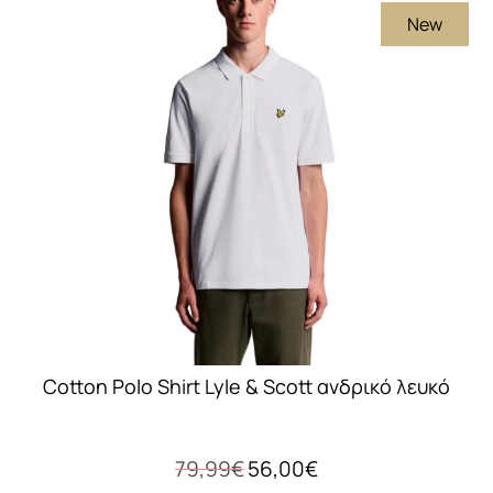
New
παραλλαγές.
Οι
επιλογές
μπορούν
να
επιλεγούν
στη
σελίδα
του
προϊόντος
Cotton Polo Shirt Lyle & Scott ανδρικό λευκό
Original
Η
79,99
€
56,00
€
price
τρέχουσα