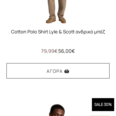
του
προϊόντος
Cotton Polo Shirt Lyle & Scott ανδρικό μπέζ
Original
Η
79,99
€
56,00
€
price
τρέχουσα
was:
τιμή
79,99€.
είναι:
ΑΓΟΡΆ
56,00€.
Αυτό
το
προϊόν
SALE 30%
έχει
πολλαπλές