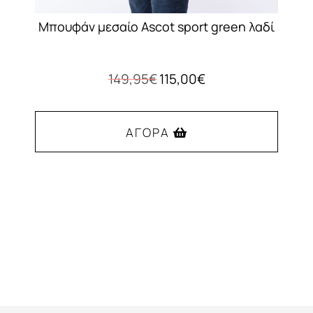
Μπουφάν μεσαίο Ascot sport green λαδί
Original
Η
149,95
€
115,00
€
price
τρέχουσα
was:
τιμή
149,95€.
είναι:
ΑΓΟΡΆ
115,00€.
Αυτό
το
προϊόν
έχει
πολλαπλές
παραλλαγές.
Οι
επιλογές