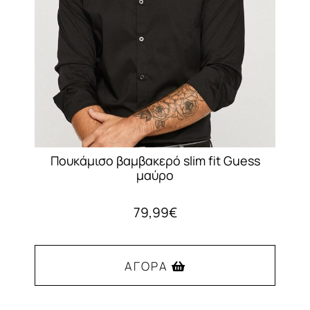
επιλεγούν
στη
σελίδα
του
προϊόντος
Πουκάμισο βαμβακερό slim fit Guess
μαύρο
79,99
€
ΑΓΟΡΆ
Αυτό