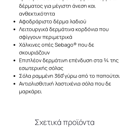
καφέ
δέρματος για μέγιστη άνεση και
σκούρο
ανθεκτικότητα
ποσότητα
Αφοδράριστο δέρμα λαδιού
Λειτουργικά δερμάτινα κορδόνια που
σφίγγουν περιμετρικά
Χάλκινες οπές Sebago® που δε
σκουριάζουν
Επιπλέον δερμάτινη επένδυση στα ¾ της
εσωτερικής σόλας
Σόλα ραμμένη 360̊̊ γύρω από το παπούτσι
Αντιολισθιτική λαστιχένια σόλα που δε
μαρκάρει
Σχετικά προϊόντα