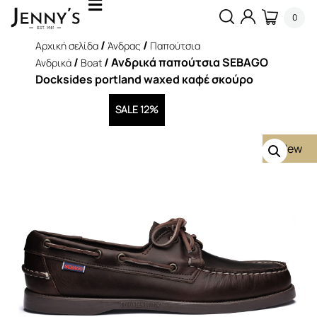
0
/
/
Αρχική σελίδα
Άνδρας
Παπούτσια
/
/ Ανδρικά παπούτσια SEBAGO
Ανδρικά
Boat
Docksides portland waxed καφέ σκούρο
SALE 12%
New