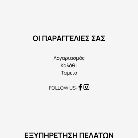
μπορούν
να
επιλεγούν
στη
ΟΙ ΠΑΡΑΓΓΕΛΙΕΣ ΣΑΣ
σελίδα
του
προϊόντος
Λογαριασμός
Καλάθι
Ταμείο
FOLLOW US:
ΕΞΥΠΗΡΕΤΗΣΗ ΠΕΛΑΤΩΝ