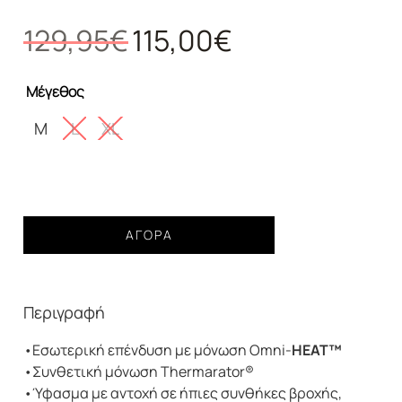
Original
Η
129,95
€
115,00
€
price
τρέχουσα
was:
τιμή
Μέγεθος
129,95€.
είναι:
115,00€.
M
L
XL
Ανδρικό
ΑΓΟΡΆ
Γιλέκο
COLUMBIA
Field
Περιγραφή
ROC™
Reversible
•Εσωτερική επένδυση με μόνωση Omni-
HEAT™
Vest
•Συνθετική μόνωση Thermarator®
ποσότητα
•Ύφασμα με αντοχή σε ήπιες συνθήκες βροχής,