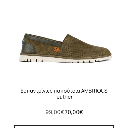
Εσπαντρίγιες παπούτσια AMBITIOUS
leather
Original
Η
99,00
€
70,00
€
price
τρέχουσα
was:
τιμή