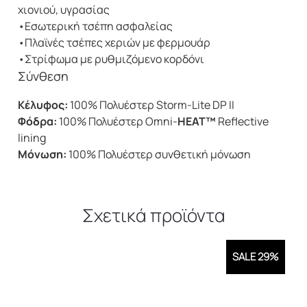
χιονιού, υγρασίας
•Εσωτερική τσέπη ασφαλείας
•Πλαϊνές τσέπες χεριών με φερμουάρ
•Στρίφωμα με ρυθμιζόμενο κορδόνι
Σύνθεση
Κέλυφος:
100% Πολυέστερ Storm-Lite DP II
Φόδρα:
100% Πολυέστερ Omni-
HEAT™
Reflective
lining
Μόνωση:
100% Πολυέστερ συνθετική μόνωση
Σχετικά προϊόντα
SALE 29%