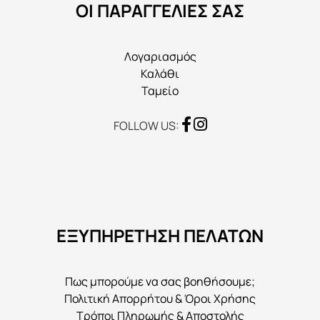
ΟΙ ΠΑΡΑΓΓΕΛΙΕΣ ΣΑΣ
σελίδα
του
προϊόντος
Λογαριασμός
Καλάθι
Ταμείο
FOLLOW US:
ΕΞΥΠΗΡΕΤΗΣΗ ΠΕΛΑΤΩΝ
Πως μπορούμε να σας βοηθήσουμε;
Πολιτική Απορρήτου & Όροι Χρήσης
Τρόποι Πληρωμής & Αποστολής