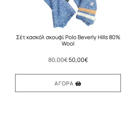
προϊόντος
Σέτ κασκόλ σκουφί Polo Beverly Hills 80%
Wool
Original
Η
80,00
€
50,00
€
price
τρέχουσα
was:
τιμή
80,00€.
είναι:
ΑΓΟΡΆ
50,00€.