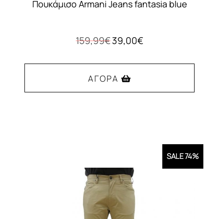
Πουκάμισο Armani Jeans fantasia blue
Original
Η
159,99
€
39,00
€
price
τρέχουσα
was:
τιμή
159,99€.
είναι:
ΑΓΟΡΆ
39,00€.
Αυτό
το
προϊόν
έχει
SALE 74%
πολλαπλές
παραλλαγές.
Οι
επιλογές
μπορούν