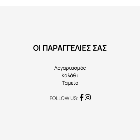
επιλογές
μπορούν
να
επιλεγούν
στη
ΟΙ ΠΑΡΑΓΓΕΛΙΕΣ ΣΑΣ
σελίδα
του
προϊόντος
Λογαριασμός
Καλάθι
Ταμείο
FOLLOW US: