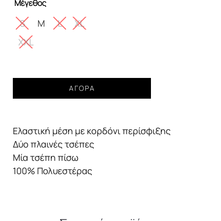
Μέγεθος
89,99€.
είναι:
59,00€.
S
M
L
XL
XXL
Ανδρικό
ΑΓΟΡΆ
μαγιό
GUESS
embossed
Ελαστική μέση με κορδόνι περίσφιξης
logo
navy
Δύο πλαινές τσέπες
blue
Μία τσέπη πίσω
ποσότητα
100% Πολυεστέρας