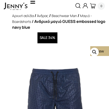
0
/
/
/
Αρχική σελίδα
Άνδρας
Beachwear Man
Μαγιό -
/ Ανδρικό μαγιό GUESS embossed logo
Boardshorts
navy blue
SALE 34%
New