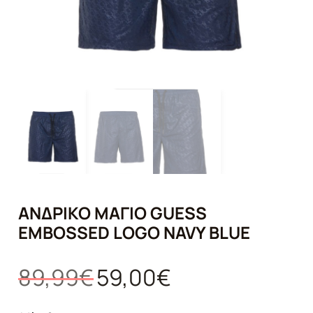
ΑΝΔΡΙΚΌ ΜΑΓΙΌ GUESS
EMBOSSED LOGO NAVY BLUE
Original
Η
89,99
€
59,00
€
price
τρέχουσα
was:
τιμή