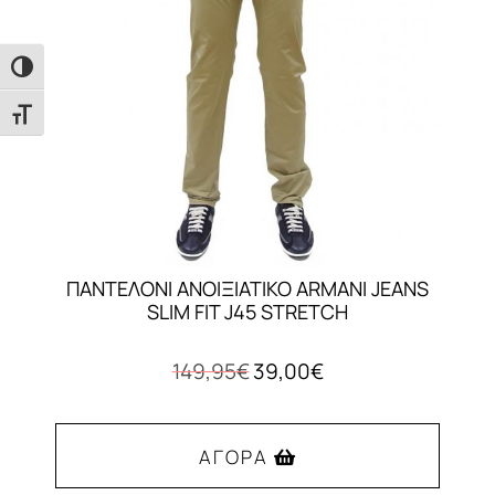
να
επιλεγούν
Εναλλαγή Υψηλής Αντίθεσης
στη
σελίδα
Εναλλαγή Μεγέθους Γραμμάτων
του
προϊόντος
ΠΑΝΤΕΛΟΝΙ ΑΝΟΙΞΙΑΤΙΚΟ ARMANI JEANS
SLIM FIT J45 STRETCH
Original
Η
149,95
€
39,00
€
price
τρέχουσα
was:
τιμή
149,95€.
είναι:
ΑΓΟΡΆ
39,00€.