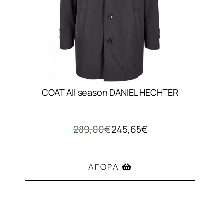
σελίδα
του
προϊόντος
COAT All season DANIEL HECHTER
Original
Η
289,00
€
245,65
€
price
τρέχουσα
was:
τιμή
289,00€.
είναι:
ΑΓΟΡΆ
245,65€.
Αυτό
το