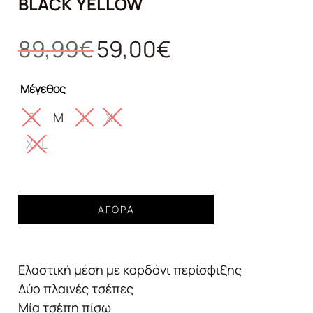
BLACK YELLOW
Original
Η
89,99
€
59,00
€
price
τρέχουσα
was:
τιμή
Μέγεθος
89,99€.
είναι:
59,00€.
S
M
L
XL
XXL
Ανδρικό
ΑΓΟΡΆ
μαγιό
GUESS
fancy
Ελαστική μέση με κορδόνι περίσφιξης
black
yellow
Δύο πλαινές τσέπες
ποσότητα
Μία τσέπη πίσω