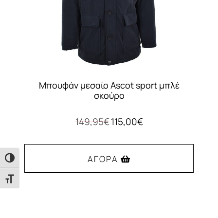
Μπουφάν μεσαίο Ascot sport μπλέ
σκούρο
Original
Η
149,95
€
115,00
€
price
τρέχουσα
was:
τιμή
149,95€.
είναι:
ΑΓΟΡΆ
Εναλλαγή Υψηλής Αντίθεσης
115,00€.
Εναλλαγή Μεγέθους Γραμμάτων
Αυτό
το
προϊόν