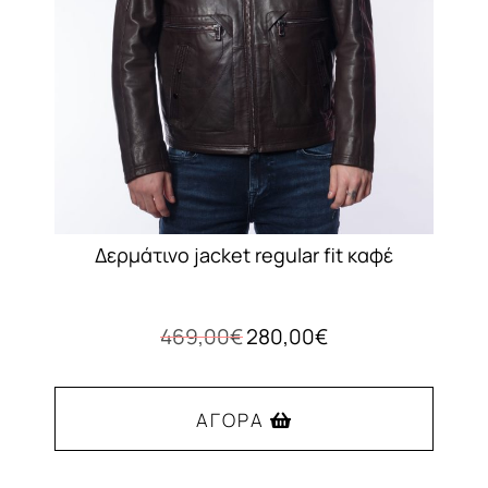
επιλεγούν
στη
σελίδα
του
προϊόντος
Δερμάτινο jacket regular fit καφέ
Original
Η
469,00
€
280,00
€
price
τρέχουσα
was:
τιμή
469,00€.
είναι:
ΑΓΟΡΆ
280,00€.
Αυτό