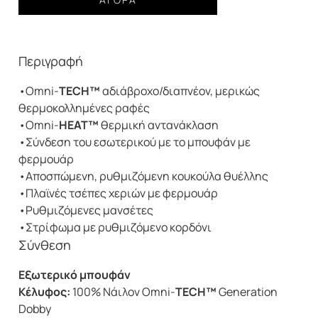
Μπουφάν
Bugaboo™
II
Περιγραφή
Fleece
Interchange
•Omni-
TECH™
αδιάβροχο/διαπνέον, μερικώς
Jacket
θερμοκολλημένες ραφές
μαύρο
•Omni-
HEAT™
θερμική αντανάκλαση
ποσότητα
•Σύνδεση του εσωτερικού με το μπουφάν με
φερμουάρ
•Αποσπώμενη, ρυθμιζόμενη κουκούλα θυέλλης
•Πλαϊνές τσέπες χεριών με φερμουάρ
•Ρυθμιζόμενες μανσέτες
•Στρίφωμα με ρυθμιζόμενο κορδόνι
Σύνθεση
Εξωτερικό μπουφάν
Κέλυφος:
100% Νάιλον Omni-
TECH™
Generation
Dobby