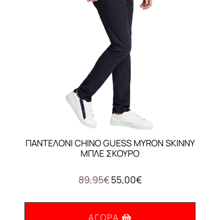
μπορούν
να
επιλεγούν
στη
σελίδα
του
προϊόντος
ΠΑΝΤΕΛΟΝΙ CHINO GUESS MYRON SKINNY
ΜΠΛΕ ΣΚΟΥΡΟ
Original
Η
89,95
€
55,00
€
price
τρέχουσα
was:
τιμή
89,95€.
είναι:
ΑΓΟΡΆ