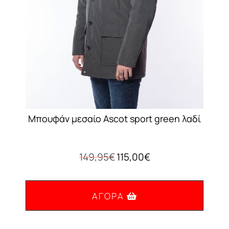
Μπουφάν μεσαίο Ascot sport green λαδί
Original
Η
149,95
€
115,00
€
price
τρέχουσα
was:
τιμή
149,95€.
είναι:
ΑΓΟΡΆ
115,00€.
Αυτό