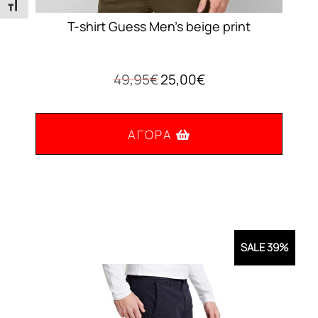
Εναλλαγή Μεγέθους Γραμμάτων
T-shirt Guess Men’s beige print
Original
Η
49,95
€
25,00
€
price
τρέχουσα
was:
τιμή
49,95€.
είναι:
ΑΓΟΡΆ
25,00€.
Αυτό
το
προϊόν
έχει
SALE 39%
πολλαπλές
παραλλαγές.
Οι
επιλογές