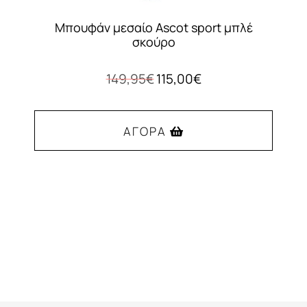
Μπουφάν μεσαίο Ascot sport μπλέ
σκούρο
Original
Η
149,95
€
115,00
€
price
τρέχουσα
was:
τιμή
149,95€.
είναι:
ΑΓΟΡΆ
115,00€.
Αυτό
το
προϊόν
έχει
πολλαπλές
παραλλαγές.
Οι
επιλογές