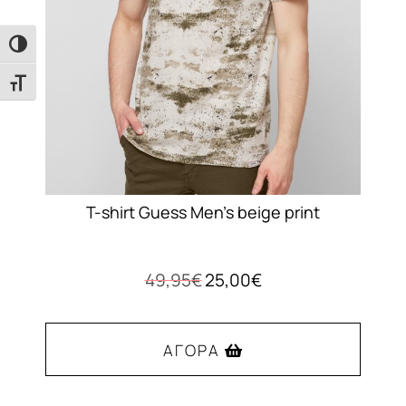
επιλεγούν
στη
Εναλλαγή Υψηλής Αντίθεσης
σελίδα
του
Εναλλαγή Μεγέθους Γραμμάτων
προϊόντος
T-shirt Guess Men’s beige print
Original
Η
49,95
€
25,00
€
price
τρέχουσα
was:
τιμή
49,95€.
είναι:
ΑΓΟΡΆ
25,00€.
Αυτό