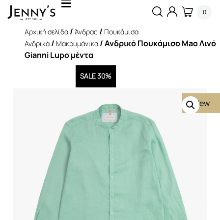
0
/
/
Αρχική σελίδα
Άνδρας
Πουκάμισα
/
/ Ανδρικό Πουκάμισο Mao Λινό
Ανδρικά
Μακρυμάνικα
Gianni Lupo μέντα
SALE 30%
New