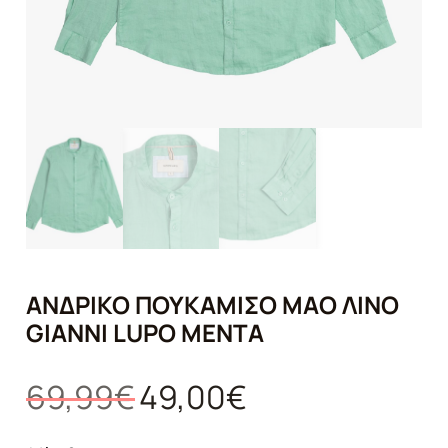
ΑΝΔΡΙΚΌ ΠΟΥΚΆΜΙΣΟ MAO ΛΙΝΌ
GIANNI LUPO ΜΈΝΤΑ
Original
Η
69,99
€
49,00
€
price
τρέχουσα
was:
τιμή