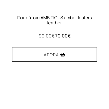
Παπούτσια AMBITIOUS amber loafers
leather
Original
Η
99,00
€
70,00
€
price
τρέχουσα
was:
τιμή
99,00€.
είναι:
ΑΓΟΡΆ
70,00€.
Αυτό
το
προϊόν
έχει
πολλαπλές
παραλλαγές.
Οι