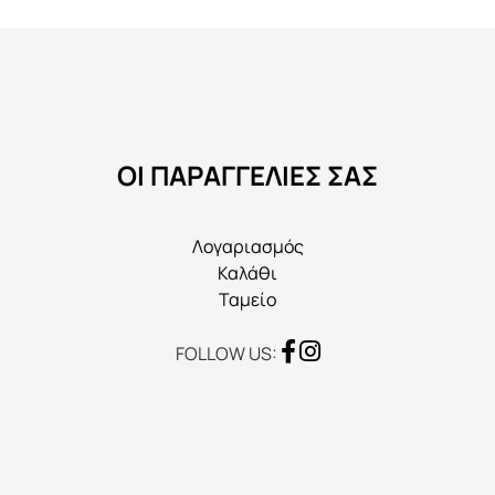
επιλογές
μπορούν
να
επιλεγούν
στη
ΟΙ ΠΑΡΑΓΓΕΛΙΕΣ ΣΑΣ
σελίδα
του
προϊόντος
Λογαριασμός
Καλάθι
Ταμείο
FOLLOW US: