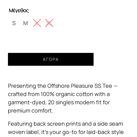
was:
τιμή
Μέγεθος
39,99€.
είναι:
35,00€.
S
M
L
XL
Ανδρικό
ΑΓΟΡΆ
T-
Shirt
VISSLA
Presenting the Offshore Pleasure SS Tee —
Offshore
Pleasure
crafted from 100% organic cotton with a
Ss
garment-dyed, 20 singles modern fit for
Tee
premium comfort.
Regular
Phantom
Featuring back screen prints and a side seam
ποσότητα
woven label, it’s your go-to for laid-back style