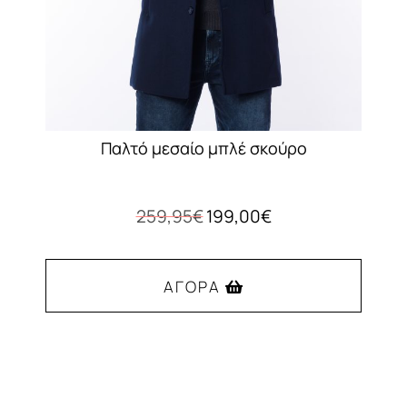
Παλτό μεσαίο μπλέ σκούρο
Original
Η
259,95
€
199,00
€
price
τρέχουσα
was:
τιμή
259,95€.
είναι:
ΑΓΟΡΆ
199,00€.
Αυτό
το
προϊόν