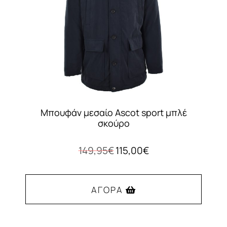
επιλεγούν
στη
σελίδα
του
προϊόντος
Μπουφάν μεσαίο Ascot sport μπλέ
σκούρο
Original
Η
149,95
€
115,00
€
price
τρέχουσα
was:
τιμή
149,95€.
είναι:
ΑΓΟΡΆ
115,00€.
Αυτό