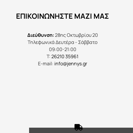
να
ΕΠΙΚΟΙΝΩΝΉΣΤΕ ΜΑΖΊ ΜΑΣ
επιλεγούν
στη
σελίδα
Διεύθυνση:
28ης Οκτωβρίου 20
του
Τηλεφωνικά Δευτέρα - Σάββατο
προϊόντος
09:00-21:00
Τ:
26210 35961
E-mail:
info@jennys.gr