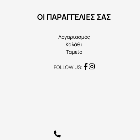
να
ΟΙ ΠΑΡΑΓΓΕΛΙΕΣ ΣΑΣ
επιλεγούν
στη
σελίδα
Λογαριασμός
του
Καλάθι
προϊόντος
Ταμείο
FOLLOW US: