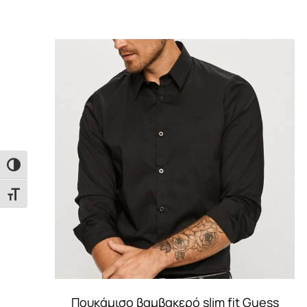
Εναλλαγή Υψηλής Αντίθεσης
Εναλλαγή Μεγέθους Γραμμάτων
Πουκάμισο βαμβακερό slim fit Guess