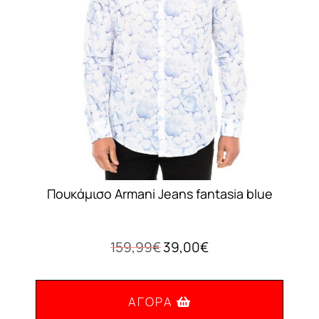
να
επιλεγούν
στη
σελίδα
του
προϊόντος
Πουκάμισο Armani Jeans fantasia blue
Original
Η
159,99
€
39,00
€
price
τρέχουσα
was:
τιμή
159,99€.
είναι:
ΑΓΟΡΆ
39,00€.