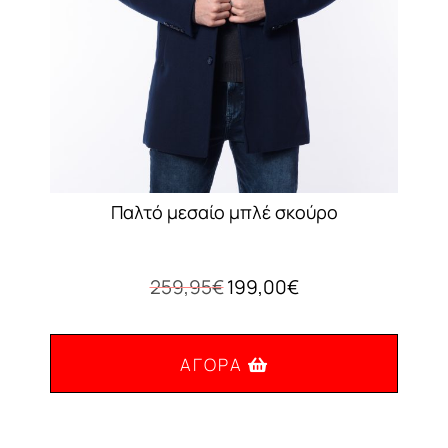
Παλτό μεσαίο μπλέ σκούρο
Original
Η
259,95
€
199,00
€
price
τρέχουσα
was:
τιμή
259,95€.
είναι:
ΑΓΟΡΆ
199,00€.
Αυτό