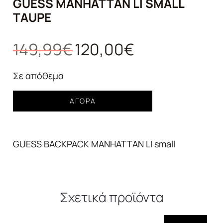
GUESS MANHATTAN LI SMALL
TAUPE
Original
Η
149,99
€
120,00
€
price
τρέχουσα
was:
τιμή
Σε απόθεμα
149,99€.
είναι:
Γυναικεία
120,00€.
ΑΓΟΡΆ
Τσάντα
σακίδιο
GUESS
GUESS BACKPACK MANHATTAN LI small
manhattan
li
small
taupe
ποσότητα
Σχετικά προϊόντα