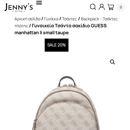
0
/
/
/
Αρχική σελίδα
Γυναίκα
Τσάντες
Backpack - Τσάντες
/ Γυναικεία Τσάντα σακίδιο GUESS
πλάτης
manhattan li small taupe
SALE 20%