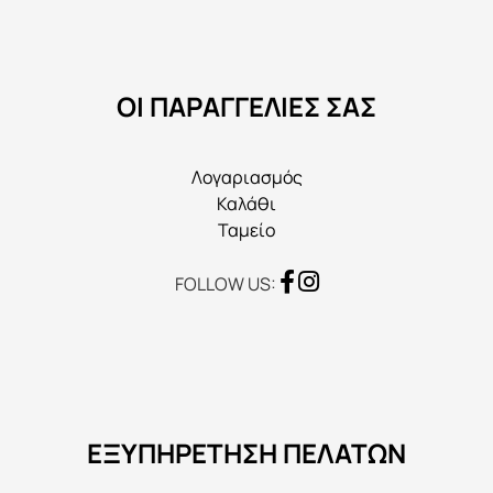
να
επιλεγούν
στη
ΟΙ ΠΑΡΑΓΓΕΛΙΕΣ ΣΑΣ
σελίδα
του
προϊόντος
Λογαριασμός
Καλάθι
Ταμείο
FOLLOW US:
ΕΞΥΠΗΡΕΤΗΣΗ ΠΕΛΑΤΩΝ