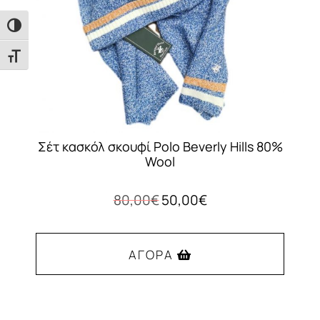
στη
σελίδα
Εναλλαγή Υψηλής Αντίθεσης
του
Εναλλαγή Μεγέθους Γραμμάτων
προϊόντος
Σέτ κασκόλ σκουφί Polo Beverly Hills 80%
Wool
Original
Η
80,00
€
50,00
€
price
τρέχουσα
was:
τιμή
80,00€.
είναι:
ΑΓΟΡΆ
50,00€.