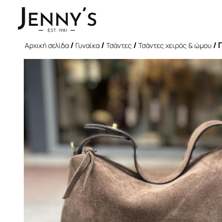
/
/
/
/ 
Αρχική σελίδα
Γυναίκα
Τσάντες
Τσάντες χειρός & ώμου