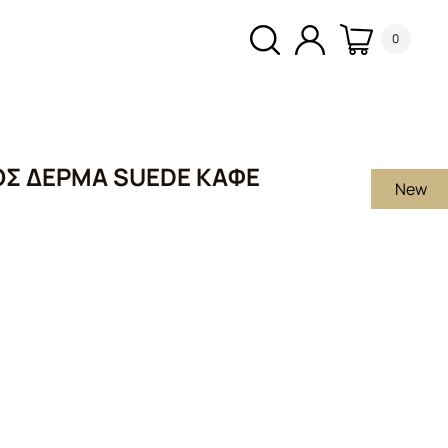
0
ΌΣ ΔΈΡΜΑ SUEDE ΚΑΦΈ
New