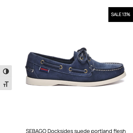
SALE 13%
Εναλλαγή Υψηλής Αντίθεσης
Εναλλαγή Μεγέθους Γραμμάτων
SEBAGO Docksides suede portland flesh