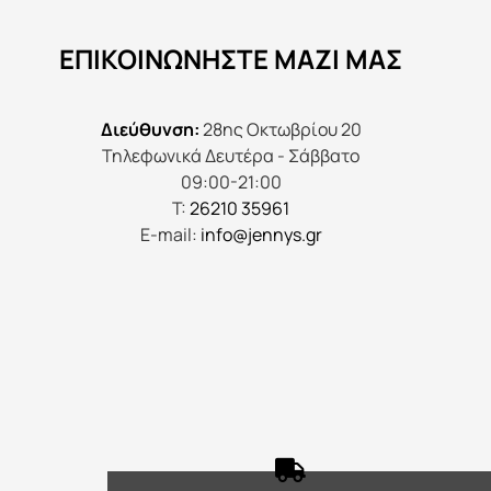
να
ΕΠΙΚΟΙΝΩΝΉΣΤΕ ΜΑΖΊ ΜΑΣ
επιλεγούν
στη
σελίδα
Διεύθυνση:
28ης Οκτωβρίου 20
του
Τηλεφωνικά Δευτέρα - Σάββατο
προϊόντος
09:00-21:00
Τ:
26210 35961
E-mail:
info@jennys.gr