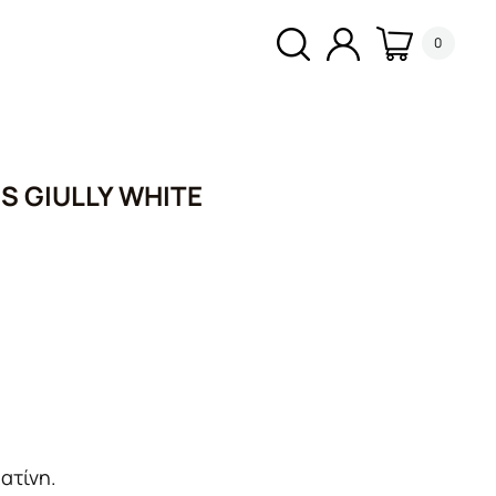
0
S GIULLY WHITE
ουσα
0€.
ατίνη.