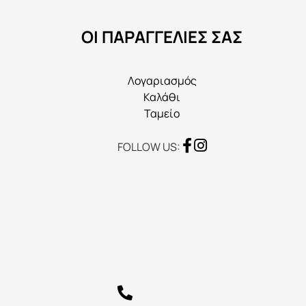
να
ΟΙ ΠΑΡΑΓΓΕΛΙΕΣ ΣΑΣ
επιλεγούν
στη
σελίδα
Λογαριασμός
του
Καλάθι
προϊόντος
Ταμείο
FOLLOW US: