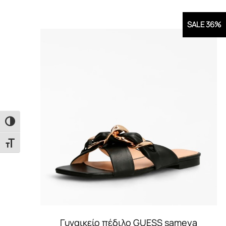
SALE 36%
Εναλλαγή Υψηλής Αντίθεσης
Εναλλαγή Μεγέθους Γραμμάτων
Γυναικείο πέδιλο GUESS sameya