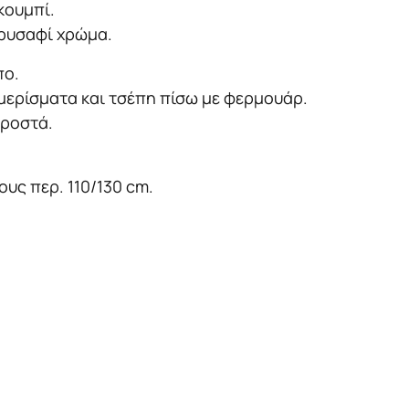
κουμπί.
χρυσαφί χρώμα.
πο.
μερίσματα και τσέπη πίσω με φερμουάρ.
προστά.
υς περ. 110/130 cm.