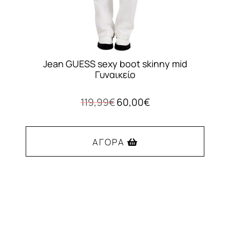
προϊόντος
Jean GUESS sexy boot skinny mid
Γυναικείο
Original
Η
119,99
€
60,00
€
price
τρέχουσα
was:
τιμή
119,99€.
είναι:
ΑΓΟΡΆ
60,00€.
Αυτό
το
προϊόν
έχει
πολλαπλές