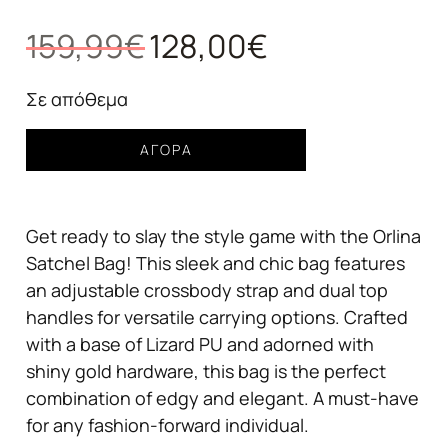
Original
Η
159,99
€
128,00
€
price
τρέχουσα
was:
τιμή
Σε απόθεμα
159,99€.
είναι:
Γυναικεία
128,00€.
ΑΓΟΡΆ
Τσάντα
GUESS
orlina
Get ready to slay the style game with the Orlina
society
καφέ
Satchel Bag! This sleek and chic bag features
ποσότητα
an adjustable crossbody strap and dual top
handles for versatile carrying options. Crafted
with a base of Lizard PU and adorned with
shiny gold hardware, this bag is the perfect
combination of edgy and elegant. A must-have
for any fashion-forward individual.