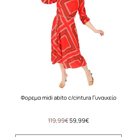
Φορεμα midi abito c/cintura Γυναικείο
Original
Η
119,99
€
59,99
€
price
τρέχουσα
was:
τιμή