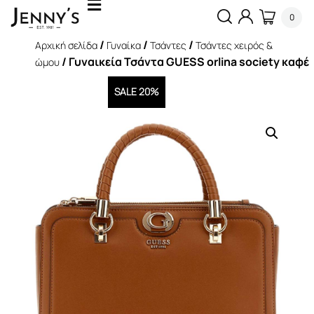
0
/
/
/
Αρχική σελίδα
Γυναίκα
Τσάντες
Τσάντες χειρός &
/ Γυναικεία Τσάντα GUESS orlina society καφέ
ώμου
SALE 20%