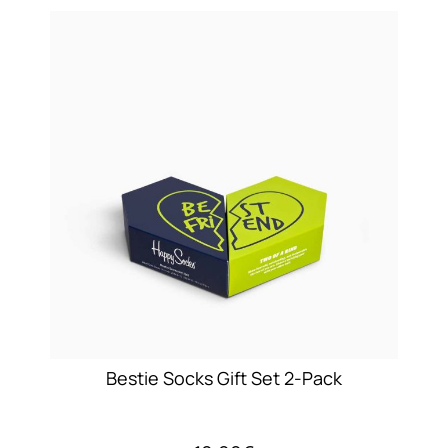
παραλλαγές.
Οι
επιλογές
μπορούν
να
επιλεγούν
στη
σελίδα
του
προϊόντος
Bestie Socks Gift Set 2-Pack