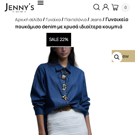
0
/
/
/
/ Γυναικείο
Αρχική σελίδα
Γυναίκα
Παντελόνια
Jeans
πουκάμισο denim με χρυσά ιδιαίτερα κουμπιά
SALE 22%
New