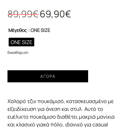
Original
Η
89,99
€
69,90
€
price
τρέχουσα
was:
τιμή
Μέγεθος
: ONE SIZE
89,99€.
είναι:
69,90€.
ONE SIZE
Εκκαθάριση
Γυναικείο
ΑΓΟΡΆ
πουκάμισο
denim
με
Χαλαρό τζιν πουκάμισό, κατασκευασμένο με
χρυσά
ιδιαίτερα
εξειδίκευση για άνεση και στυλ. Αυτό το
κουμπιά
ευέλικτο πουκάμισο διαθέτει μακριά μανίκια
ποσότητα
και κλασικό γιακά πόλο, ιδανικό για casual