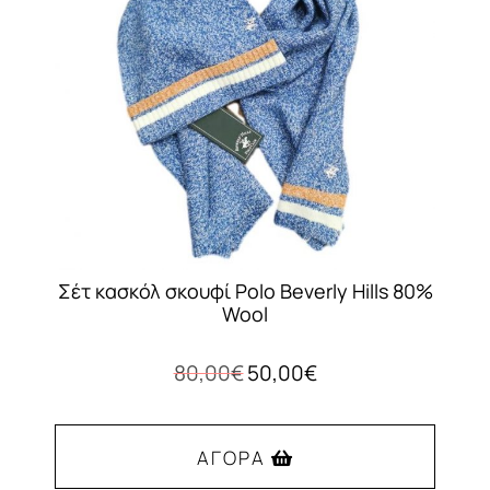
να
επιλεγούν
στη
σελίδα
του
προϊόντος
Σέτ κασκόλ σκουφί Polo Beverly Hills 80%
Wool
Original
Η
80,00
€
50,00
€
price
τρέχουσα
was:
τιμή
80,00€.
είναι:
ΑΓΟΡΆ
50,00€.