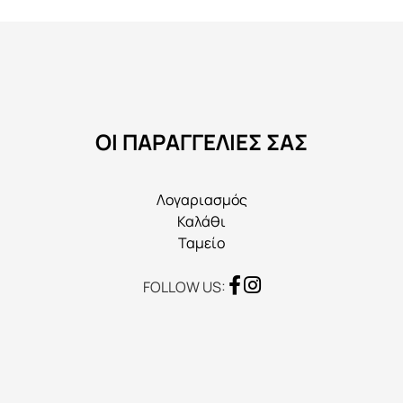
επιλογές
μπορούν
να
επιλεγούν
στη
ΟΙ ΠΑΡΑΓΓΕΛΙΕΣ ΣΑΣ
σελίδα
του
προϊόντος
Λογαριασμός
Καλάθι
Ταμείο
FOLLOW US: