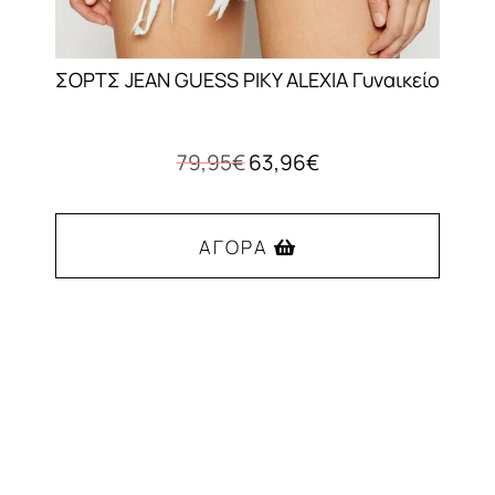
ΣΟΡΤΣ JEAN GUESS PIKY ALEXIA Γυναικείο
Original
Η
79,95
€
63,96
€
price
τρέχουσα
was:
τιμή
79,95€.
είναι:
ΑΓΟΡΆ
63,96€.
Αυτό
το
προϊόν
έχει
πολλαπλές
παραλλαγές.
Οι