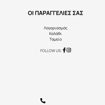
να
ΟΙ ΠΑΡΑΓΓΕΛΙΕΣ ΣΑΣ
επιλεγούν
στη
σελίδα
Λογαριασμός
του
Καλάθι
προϊόντος
Ταμείο
FOLLOW US: