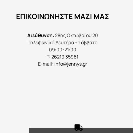
να
ΕΠΙΚΟΙΝΩΝΉΣΤΕ ΜΑΖΊ ΜΑΣ
επιλεγούν
στη
σελίδα
Διεύθυνση:
28ης Οκτωβρίου 20
του
Τηλεφωνικά Δευτέρα - Σάββατο
προϊόντος
09:00-21:00
Τ:
26210 35961
E-mail:
info@jennys.gr