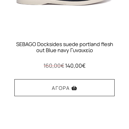
του
προϊόντος
SEBAGO Docksides suede portland flesh
out Blue navy Γυναικείο
Original
Η
160,00
€
140,00
€
price
τρέχουσα
was:
τιμή
160,00€.
είναι:
ΑΓΟΡΆ
140,00€.
Αυτό
το
προϊόν
έχει