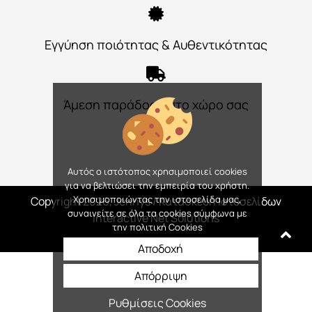
Εγγύηση ποιότητας & Αυθεντικότητας
Άμεση παράδοση στο χώρο σας
Αυτός ο ιστότοπος χρησιμοποιεί cookies
για να βελτιώσει την εμπειρία του χρήστη.
Χρησιμοποιώντας την ιστοσελίδα μας,
Copyright 2026, Jennys
/ Κατασκευή Ιστοσελίδων
συναινείτε σε όλα τα cookies σύμφωνα με
Interactive Net Solutions
την πολιτική Cookies
Αποδοχή
Απόρριψη
Ρυθμίσεις Cookies