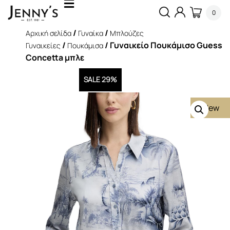
0
/
/
Αρχική σελίδα
Γυναίκα
Μπλούζες
/
/ Γυναικείο Πουκάμισο Guess
Γυναικείες
Πουκάμισα
Concetta μπλε
SALE 29%
New