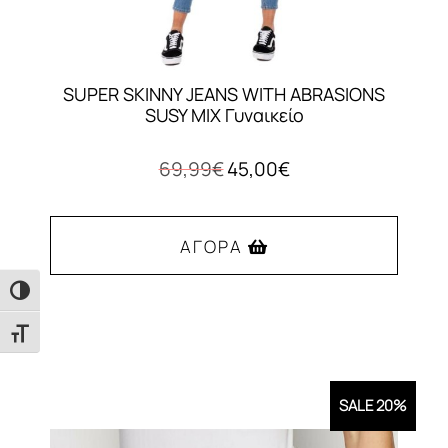
SUPER SKINNY JEANS WITH ABRASIONS
SUSY MIX Γυναικείο
Original
Η
69,99
€
45,00
€
price
τρέχουσα
was:
τιμή
69,99€.
είναι:
ΑΓΟΡΆ
45,00€.
Εναλλαγή Υψηλής Αντίθεσης
Αυτό
το
Εναλλαγή Μεγέθους Γραμμάτων
προϊόν
έχει
SALE 20%
πολλαπλές
παραλλαγές.