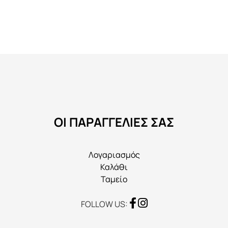
πολλαπλές
παραλλαγές.
Οι
επιλογές
μπορούν
να
επιλεγούν
στη
ΟΙ ΠΑΡΑΓΓΕΛΙΕΣ ΣΑΣ
σελίδα
του
προϊόντος
Λογαριασμός
Καλάθι
Ταμείο
FOLLOW US: