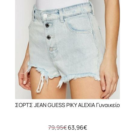
Οι
επιλογές
μπορούν
να
επιλεγούν
στη
σελίδα
του
προϊόντος
ΣΟΡΤΣ JEAN GUESS PIKY ALEXIA Γυναικείο
Original
Η
79,95
€
63,96
€
price
τρέχουσα