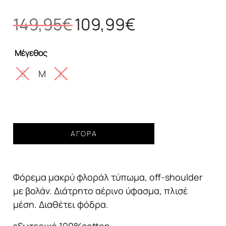
Original
Η
149,95
€
109,99
€
price
τρέχουσα
was:
τιμή
Μέγεθος
149,95€.
είναι:
109,99€.
S
M
L
Γυναικείο
ΑΓΟΡΆ
φόρεμα
μακρύ
φλοράλ
Φόρεμα μακρύ φλοράλ τύπωμα, off-shoulder
print
με
με βολάν. Διάτρητο αέρινο ύφασμα, πλισέ
βολάν
μέση. Διαθέτει φόδρα.
λευκό
ποσότητα