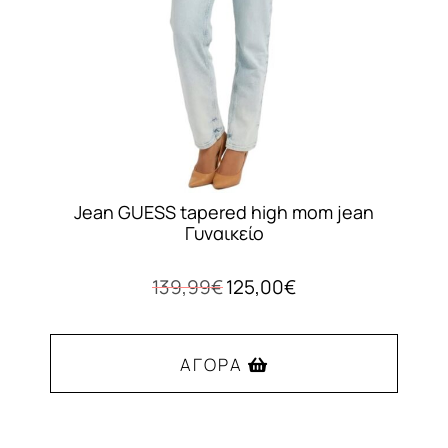
Jean GUESS tapered high mom jean
Γυναικείο
Original
Η
139,99
€
125,00
€
price
τρέχουσα
was:
τιμή
139,99€.
είναι:
ΑΓΟΡΆ
125,00€.
Αυτό