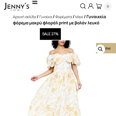
0
/
/
/
/ Γυναικείο
Αρχική σελίδα
Γυναίκα
Φορέματα
Maxi
φόρεμα μακρύ φλοράλ print με βολάν λευκό
SALE 27%
New