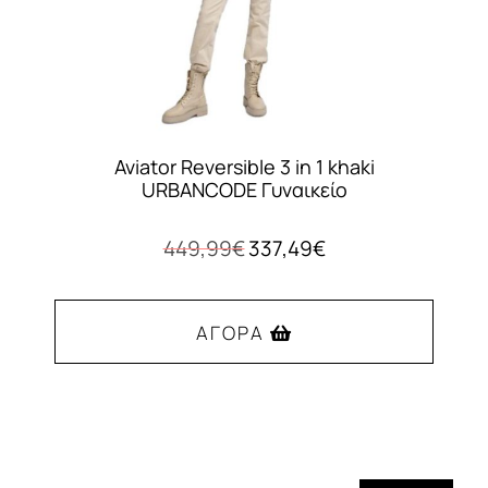
Aviator Reversible 3 in 1 khaki
URBANCODE Γυναικείο
Original
Η
449,99
€
337,49
€
price
τρέχουσα
was:
τιμή
449,99€.
είναι:
ΑΓΟΡΆ
337,49€.
Αυτό
το
προϊόν
έχει