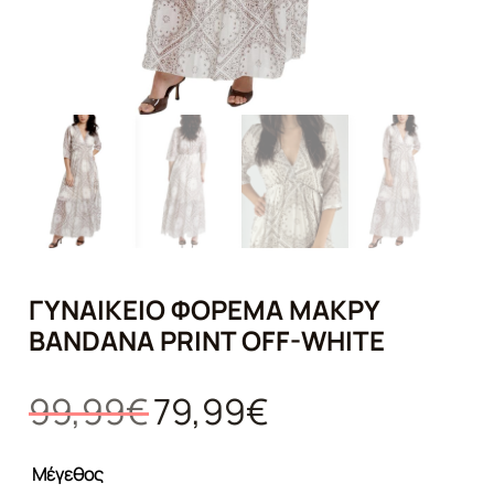
ΓΥΝΑΙΚΕΊΟ ΦΌΡΕΜΑ ΜΑΚΡΎ
BANDANA PRINT OFF-WHITE
Original
Η
99,99
€
79,99
€
price
τρέχουσα
was:
τιμή
Μέγεθος
99,99€.
είναι: