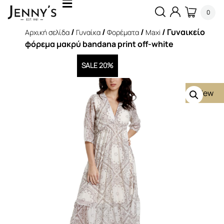
0
/
/
/
/ Γυναικείο
Αρχική σελίδα
Γυναίκα
Φορέματα
Maxi
φόρεμα μακρύ bandana print off-white
SALE 20%
New