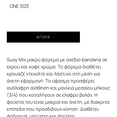
79,99€.
ONE SIZE
Γυναικείο
ΑΓΟΡΆ
φόρεμα
μακρύ
bandana
Susy Mix μακρύ φόρεμα με σχέδιο bandana σε
print
off-
εκρού και καφέ χρώμα
.
Το φόρεμα διαθέτει
white
κρουαζέ ντεκολτέ και λάστιχο στη μέση για
ποσότητα
άνετη εφαρμογή.
Το ύφασμα προσφέρει
ανάλαφρη αίσθηση και μανίκια μεσαίου μήκους
(3/4) που καταλήγουν σε ελαφρύ βολάν. Η
φούστα του είναι μακριά και άνετη, με διακριτά
επίπεδα που προσδίδουν κίνηση. Διαθέτει
φόδρα σε μπούστο και φούστα.