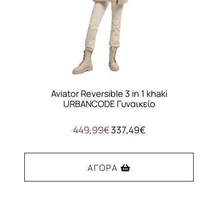
Aviator Reversible 3 in 1 khaki
URBANCODE Γυναικείο
Original
Η
449,99
€
337,49
€
price
τρέχουσα
was:
τιμή
449,99€.
είναι:
ΑΓΟΡΆ
337,49€.
Αυτό
το