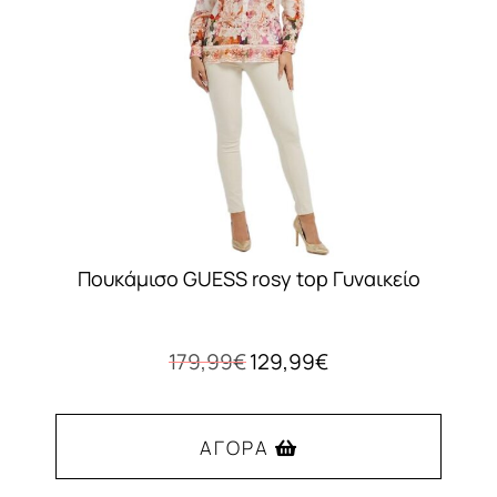
να
επιλεγούν
στη
σελίδα
του
προϊόντος
Πουκάμισο GUESS rosy top Γυναικείο
Original
Η
179,99
€
129,99
€
price
τρέχουσα
was:
τιμή
179,99€.
είναι:
ΑΓΟΡΆ
129,99€.