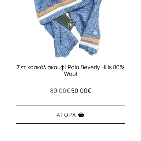
Σέτ κασκόλ σκουφί Polo Beverly Hills 80%
Wool
Original
Η
80,00
€
50,00
€
price
τρέχουσα
was:
τιμή
80,00€.
είναι:
ΑΓΟΡΆ
50,00€.