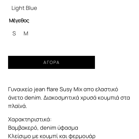
65,00€.
Light Blue
Μέγεθος
S
M
Γυναικείο
ΑΓΟΡΆ
Jean
Susymix
high
Γυναικείο jean flare Susy Mix απο ελαστικό
rise
flare
άνετο denim. Διακοσμητικά χρυσά κουμπιά στα
μπλε
πλαϊνά.
ποσότητα
Χαρακτηριστικά:
Βαμβακερό, denim ύφασμα
Κλείσιμο με κουμπί και φερμουάρ