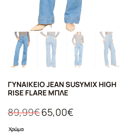
ΓΥΝΑΙΚΕΊΟ JEAN SUSYMIX HIGH
RISE FLARE ΜΠΛΕ
Original
Η
89,99
€
65,00
€
price
τρέχουσα
was:
τιμή
Χρώμα
89,99€.
είναι: