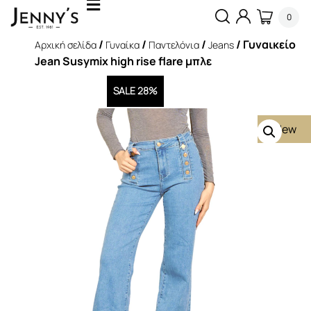
0
/
/
/
/ Γυναικείο
Αρχική σελίδα
Γυναίκα
Παντελόνια
Jeans
Jean Susymix high rise flare μπλε
SALE 28%
New