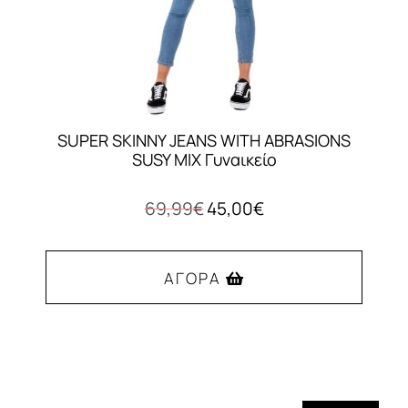
SUPER SKINNY JEANS WITH ABRASIONS
SUSY MIX Γυναικείο
Original
Η
69,99
€
45,00
€
price
τρέχουσα
was:
τιμή
69,99€.
είναι:
ΑΓΟΡΆ
45,00€.
Αυτό
το
προϊόν
έχει