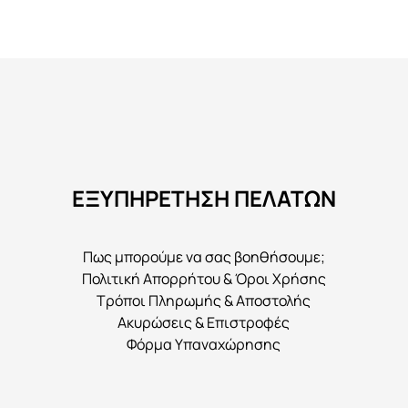
προϊόν
έχει
πολλαπλές
παραλλαγές.
Οι
επιλογές
μπορούν
να
ΕΞΥΠΗΡΕΤΗΣΗ ΠΕΛΑΤΩΝ
επιλεγούν
στη
σελίδα
Πως μπορούμε να σας βοηθήσουμε;
του
Πολιτική Απορρήτου & Όροι Χρήσης
προϊόντος
Τρόποι Πληρωμής & Αποστολής
Ακυρώσεις & Επιστροφές
Φόρμα Υπαναχώρησης