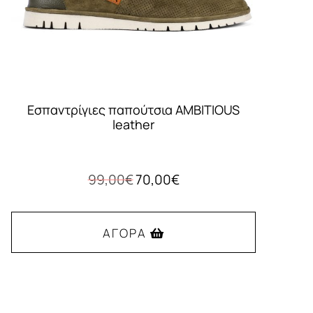
Εσπαντρίγιες παπούτσια AMBITIOUS
leather
Original
Η
99,00
€
70,00
€
price
τρέχουσα
was:
τιμή
99,00€.
είναι:
ΑΓΟΡΆ
70,00€.
Αυτό
το