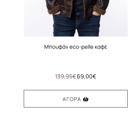
Μπουφάν eco-pelle καφέ
Original
Η
139,95
€
69,00
€
price
τρέχουσα
was:
τιμή
139,95€.
είναι:
ΑΓΟΡΆ
69,00€.
Αυτό
το