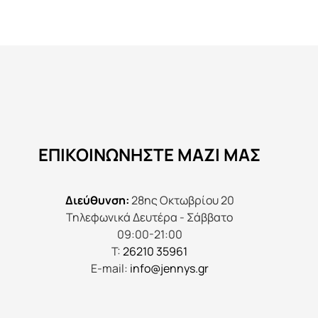
προϊόν
έχει
πολλαπλές
παραλλαγές.
Οι
επιλογές
μπορούν
να
ΕΠΙΚΟΙΝΩΝΉΣΤΕ ΜΑΖΊ ΜΑΣ
επιλεγούν
στη
σελίδα
Διεύθυνση:
28ης Οκτωβρίου 20
του
Τηλεφωνικά Δευτέρα - Σάββατο
προϊόντος
09:00-21:00
Τ:
26210 35961
E-mail:
info@jennys.gr