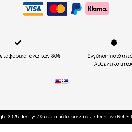
εταφορικά, άνω των 80€
Εγγύηση ποιότητ
Αυθεντικότητα
ght 2026, Jennys
/ Κατασκευή Ιστοσελίδων
Interactive Net So