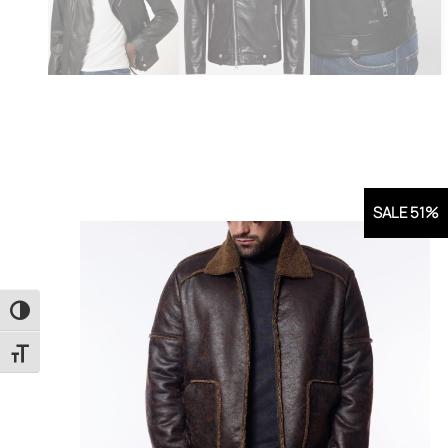
SALE 51%
Εναλλαγή Υψηλής Αντίθεσης
Εναλλαγή Μεγέθους Γραμμάτων