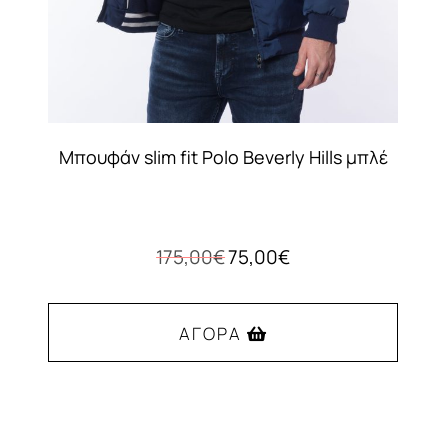
Μπουφάν slim fit Polo Beverly Hills μπλέ
Original
Η
175,00
€
75,00
€
price
τρέχουσα
was:
τιμή
175,00€.
είναι:
ΑΓΟΡΆ
75,00€.
Αυτό
το