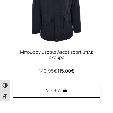
Μπουφάν μεσαίο Ascot sport μπλέ
σκούρο
Original
Η
149,95
€
115,00
€
price
τρέχουσα
was:
τιμή
Εναλλαγή Υψηλής Αντίθεσης
149,95€.
είναι:
ΑΓΟΡΆ
115,00€.
Εναλλαγή Μεγέθους Γραμμάτων
Αυτό
το