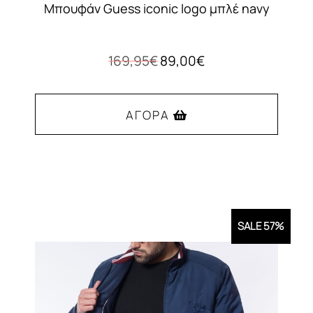
Μπουφάν Guess iconic logo μπλέ navy
Original
Η
169,95
€
89,00
€
price
τρέχουσα
was:
τιμή
169,95€.
είναι:
ΑΓΟΡΆ
89,00€.
Αυτό
το
προϊόν
έχει
SALE 57%
πολλαπλές
παραλλαγές.
Οι
επιλογές
μπορούν