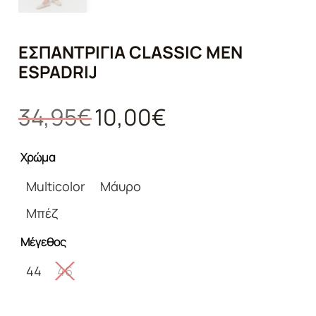
ΕΣΠΑΝΤΡΊΓΙΑ CLASSIC MEN
ESPADRIJ
Original
Η
34,95
€
10,00
€
price
τρέχουσα
was:
τιμή
Χρώμα
34,95€.
είναι:
10,00€.
Multicolor
Μάυρο
Μπέζ
Μέγεθος
44
46