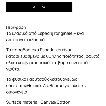
Εσπαντρίγια
ΑΓΟΡΆ
classic
men
Espadrij
Περιγραφή
ποσότητα
Το κλασικό από Espadrij l’originale – ένα
διαχρονικό κλασικό.
Τα παραδοσιακά Espadrilles είναι
κατασκευασμένα με υψηλής ποιότητας, σφιχτό
υλικό καμβά και παχιά, στιβαρή σόλα από
γιούτα.
Το φυσικό καουτσούκ λειτουργεί ως
υδατοαπωθητικό. Διαθέσιμο για όλη την
οικογένεια!
Surface material: Canvas/Cotton