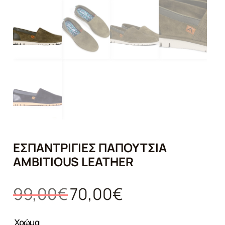
ΕΣΠΑΝΤΡΊΓΙΕΣ ΠΑΠΟΎΤΣΙΑ
AMBITIOUS LEATHER
Original
Η
99,00
€
70,00
€
price
τρέχουσα
was:
τιμή
Χρώμα