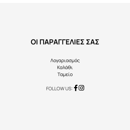
επιλογές
μπορούν
να
επιλεγούν
στη
ΟΙ ΠΑΡΑΓΓΕΛΙΕΣ ΣΑΣ
σελίδα
του
προϊόντος
Λογαριασμός
Καλάθι
Ταμείο
FOLLOW US: