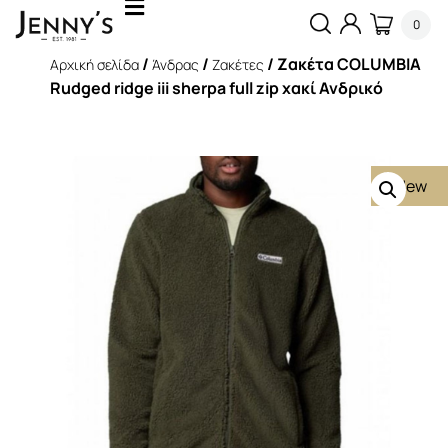
0
/
/
/ Ζακέτα COLUMBIA
Αρχική σελίδα
Άνδρας
Ζακέτες
Rudged ridge iii sherpa full zip χακί Ανδρικό
New