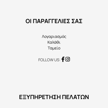
να
επιλεγούν
στη
ΟΙ ΠΑΡΑΓΓΕΛΙΕΣ ΣΑΣ
σελίδα
του
προϊόντος
Λογαριασμός
Καλάθι
Ταμείο
FOLLOW US:
ΕΞΥΠΗΡΕΤΗΣΗ ΠΕΛΑΤΩΝ