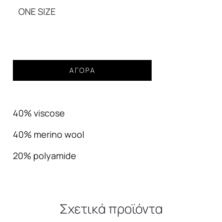
59,99€.
ONE SIZE
Ζακετάκι
ΑΓΟΡΆ
πλεκτό
Γυναικείο
μπορντό
40% viscose
ποσότητα
40% merino wool
20% polyamide
Σχετικά προϊόντα