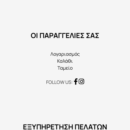
μπορούν
να
επιλεγούν
στη
ΟΙ ΠΑΡΑΓΓΕΛΙΕΣ ΣΑΣ
σελίδα
του
προϊόντος
Λογαριασμός
Καλάθι
Ταμείο
FOLLOW US:
ΕΞΥΠΗΡΕΤΗΣΗ ΠΕΛΑΤΩΝ