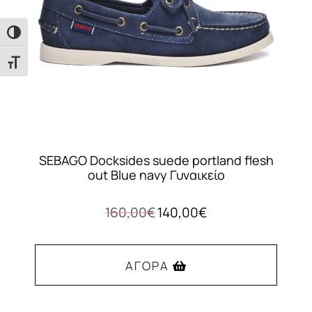
επιλεγούν
στη
Εναλλαγή Υψηλής Αντίθεσης
σελίδα
του
Εναλλαγή Μεγέθους Γραμμάτων
προϊόντος
SEBAGO Docksides suede portland flesh
out Blue navy Γυναικείο
Original
Η
160,00
€
140,00
€
price
τρέχουσα
was:
τιμή
160,00€.
είναι:
ΑΓΟΡΆ
140,00€.
Αυτό