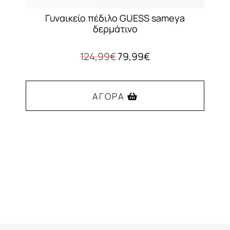
Γυναικείο πέδιλο GUESS sameya
δερμάτινο
Original
Η
124,99
€
79,99
€
price
τρέχουσα
was:
τιμή
124,99€.
είναι:
ΑΓΟΡΆ
79,99€.
Αυτό
το
προϊόν
έχει
πολλαπλές
παραλλαγές.
Οι
επιλογές