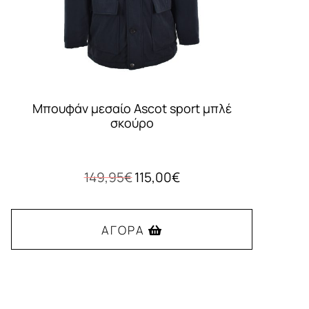
Μπουφάν μεσαίο Ascot sport μπλέ
σκούρο
Original
Η
149,95
€
115,00
€
price
τρέχουσα
was:
τιμή
149,95€.
είναι:
ΑΓΟΡΆ
115,00€.
Αυτό
το