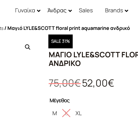
Γυναίκα
Άνδρας
Sales
Brands
/ Μαγιό LYLE&SCOTT floral print aquamarine ανδρικό
ts
SALE 31%
ΜΑΓΙΌ LYLE&SCOTT FLO
ΑΝΔΡΙΚΌ
Original
Η
75,00
€
52,00
€
price
τρέχουσ
was:
τιμή
Μέγεθος
75,00€.
είναι:
52,00€.
M
L
XL