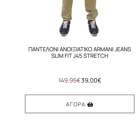
ΠΑΝΤΕΛΟΝΙ ΑΝΟΙΞΙΑΤΙΚΟ ARMANI JEANS
SLIM FIT J45 STRETCH
Original
Η
149,95
€
39,00
€
price
τρέχουσα
was:
τιμή
149,95€.
είναι:
ΑΓΟΡΆ
39,00€.
Αυτό
το