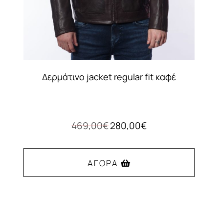
Δερμάτινο jacket regular fit καφέ
Original
Η
469,00
€
280,00
€
price
τρέχουσα
was:
τιμή
469,00€.
είναι:
ΑΓΟΡΆ
280,00€.
Αυτό
το