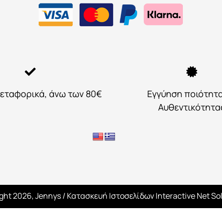
εταφορικά, άνω των 80€
Εγγύηση ποιότητ
Αυθεντικότητα
ght 2026, Jennys
/ Κατασκευή Ιστοσελίδων
Interactive Net So