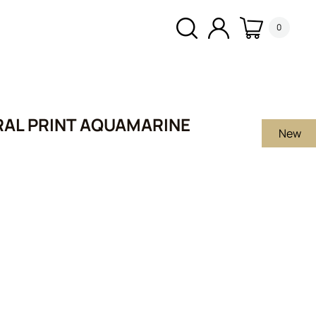
0
RAL PRINT AQUAMARINE
New
α