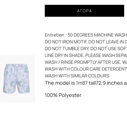
Μαγιό
ΑΓΟΡΆ
LYLE&SCOTT
floral
print
Entretien :
30 DEGREES MACHINE WASH,
aquamarine
DO NOT IRON MOTIF, DO NOT LEAVE IN
ανδρικό
DO NOT TUMBLE DRY, DO NOT USE SOFT
ποσότητα
LINE DRY IN SHADE, PLEASE WASH SEP
WASH / RINSE PROMPTLY AFTER USE, W
WASH WITH COLOUR CARE DETERGENT
WASH WITH SIMILAR COLOURS
The model is
1m87
tall72,9 inches 
100% Polyester