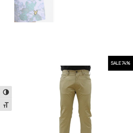
SALE 74%
Εναλλαγή Υψηλής Αντίθεσης
Εναλλαγή Μεγέθους Γραμμάτων