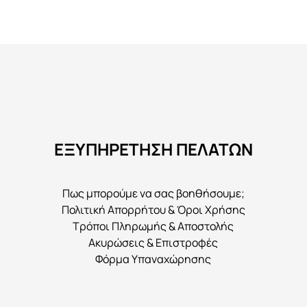
προϊόν
έχει
πολλαπλές
παραλλαγές.
Οι
επιλογές
μπορούν
να
ΕΞΥΠΗΡΕΤΗΣΗ ΠΕΛΑΤΩΝ
επιλεγούν
στη
σελίδα
Πως μπορούμε να σας βοηθήσουμε;
του
Πολιτική Απορρήτου & Όροι Χρήσης
προϊόντος
Τρόποι Πληρωμής & Αποστολής
Ακυρώσεις & Επιστροφές
Φόρμα Υπαναχώρησης