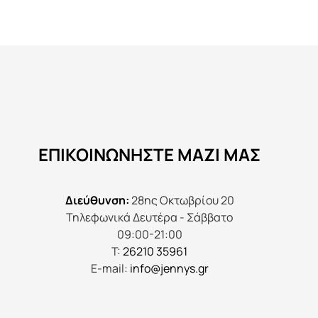
προϊόν
έχει
πολλαπλές
παραλλαγές.
Οι
επιλογές
μπορούν
να
ΕΠΙΚΟΙΝΩΝΉΣΤΕ ΜΑΖΊ ΜΑΣ
επιλεγούν
στη
σελίδα
Διεύθυνση:
28ης Οκτωβρίου 20
του
Τηλεφωνικά Δευτέρα - Σάββατο
προϊόντος
09:00-21:00
Τ:
26210 35961
E-mail:
info@jennys.gr