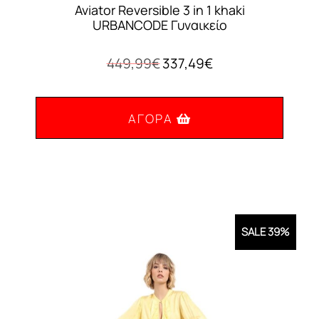
Aviator Reversible 3 in 1 khaki
URBANCODE Γυναικείο
Original
Η
449,99
€
337,49
€
price
τρέχουσα
was:
τιμή
449,99€.
είναι:
ΑΓΟΡΆ
337,49€.
Αυτό
το
προϊόν
έχει
SALE 39%
πολλαπλές
παραλλαγές.
Οι
επιλογές
μπορούν