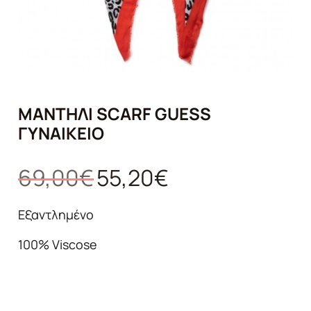
ΜΑΝΤΉΛΙ SCARF GUESS
ΓΥΝΑΙΚΕΊΟ
Original
Η
69,00
€
55,20
€
price
τρέχουσα
was:
τιμή
Εξαντλημένο
69,00€.
είναι:
100% Viscose
55,20€.