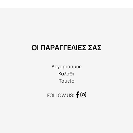
Οι
επιλογές
μπορούν
να
επιλεγούν
στη
ΟΙ ΠΑΡΑΓΓΕΛΙΕΣ ΣΑΣ
σελίδα
του
προϊόντος
Λογαριασμός
Καλάθι
Ταμείο
FOLLOW US: