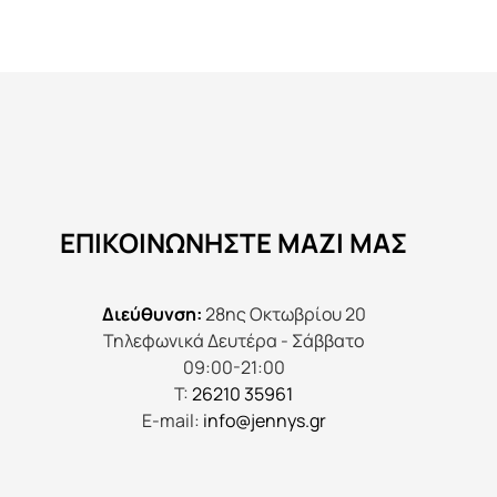
προϊόν
έχει
πολλαπλές
παραλλαγές.
Οι
επιλογές
μπορούν
να
ΕΠΙΚΟΙΝΩΝΉΣΤΕ ΜΑΖΊ ΜΑΣ
επιλεγούν
στη
σελίδα
Διεύθυνση:
28ης Οκτωβρίου 20
του
Τηλεφωνικά Δευτέρα - Σάββατο
προϊόντος
09:00-21:00
Τ:
26210 35961
E-mail:
info@jennys.gr