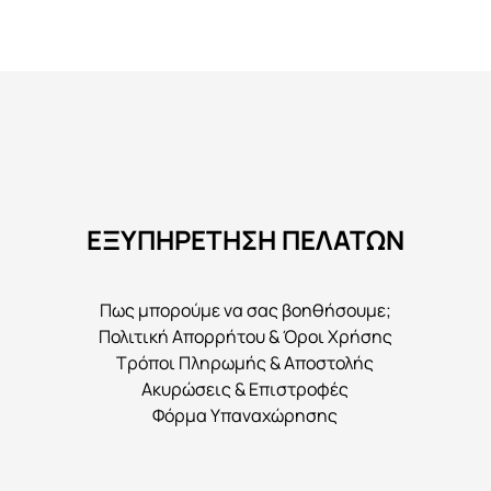
προϊόν
έχει
πολλαπλές
παραλλαγές.
Οι
επιλογές
μπορούν
να
ΕΞΥΠΗΡΕΤΗΣΗ ΠΕΛΑΤΩΝ
επιλεγούν
στη
σελίδα
Πως μπορούμε να σας βοηθήσουμε;
του
Πολιτική Απορρήτου & Όροι Χρήσης
προϊόντος
Τρόποι Πληρωμής & Αποστολής
Ακυρώσεις & Επιστροφές
Φόρμα Υπαναχώρησης