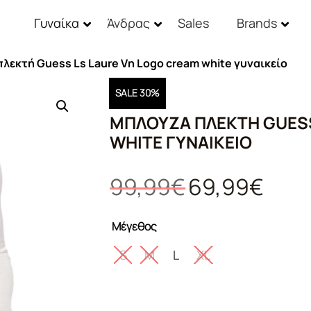
Γυναίκα
Άνδρας
Sales
Brands
λεκτή Guess Ls Laure Vn Logo cream white γυναικείο
SALE 30%
ΜΠΛΟΎΖΑ ΠΛΕΚΤΉ GUESS
WHITE ΓΥΝΑΙΚΕΊΟ
Original
Η
99,99
€
69,99
€
price
τρέχου
was:
τιμή
Μέγεθος
99,99€.
είναι:
69,99€.
S
M
L
XL