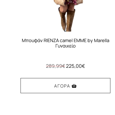
Μπουφάν RIENZA camel EMME by Marella
Γυναικείο
Original
Η
289,99
€
225,00
€
price
τρέχουσα
was:
τιμή
289,99€.
είναι:
ΑΓΟΡΆ
225,00€.
Αυτό
το