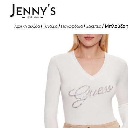
/
/
/
/ Μπλούζα π
Αρχική σελίδα
Γυναίκα
Πανωφόρια
Ζακέτες