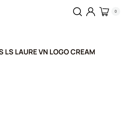
0
 LS LAURE VN LOGO CREAM
σα