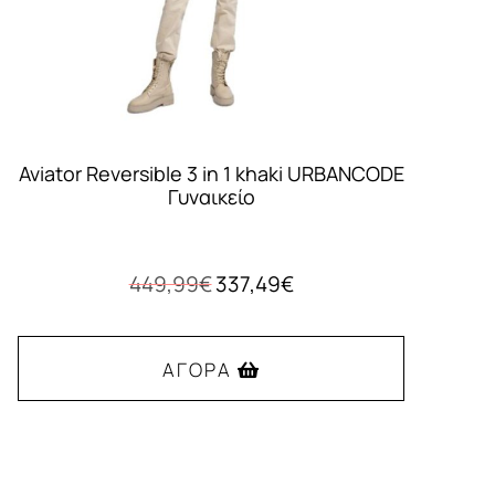
Aviator Reversible 3 in 1 khaki URBANCODE
Γυναικείο
Original
Η
449,99
€
337,49
€
price
τρέχουσα
was:
τιμή
449,99€.
είναι:
ΑΓΟΡΆ
337,49€.
Αυτό
το