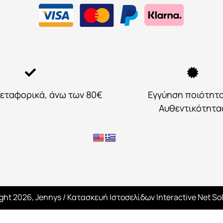
εταφορικά, άνω των 80€
Εγγύηση ποιότητ
Αυθεντικότητα
ght 2026, Jennys
/ Κατασκευή Ιστοσελίδων
Interactive Net So