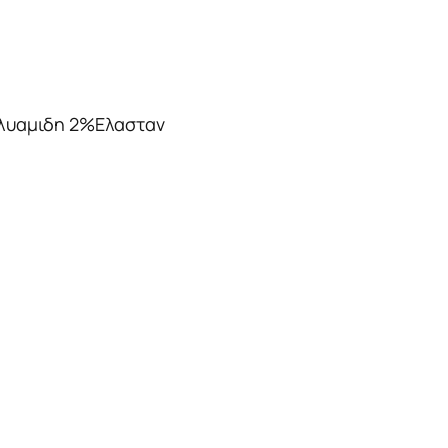
λυαμιδη 2%Ελασταν