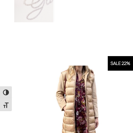
SALE 22%
Εναλλαγή Υψηλής Αντίθεσης
Εναλλαγή Μεγέθους Γραμμάτων