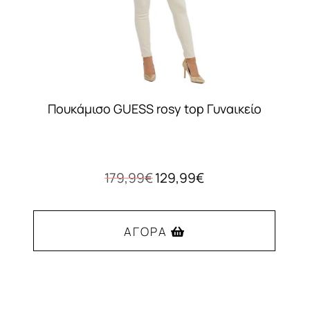
Πουκάμισο GUESS rosy top Γυναικείο
Original
Η
179,99
€
129,99
€
price
τρέχουσα
was:
τιμή
179,99€.
είναι:
ΑΓΟΡΆ
129,99€.
Αυτό
το