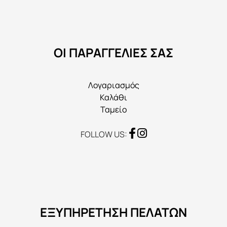
να
επιλεγούν
στη
ΟΙ ΠΑΡΑΓΓΕΛΙΕΣ ΣΑΣ
σελίδα
του
προϊόντος
Λογαριασμός
Καλάθι
Ταμείο
FOLLOW US:
ΕΞΥΠΗΡΕΤΗΣΗ ΠΕΛΑΤΩΝ