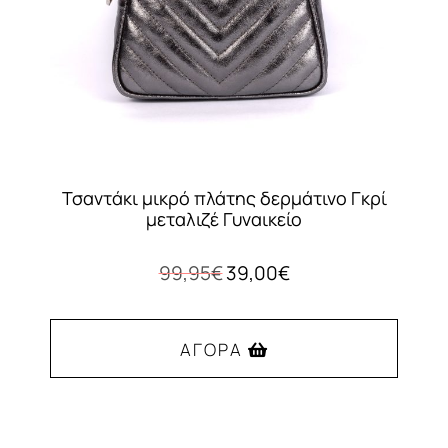
στη
σελίδα
του
προϊόντος
Τσαντάκι μικρό πλάτης δερμάτινο Γκρί
μεταλιζέ Γυναικείο
Original
Η
99,95
€
39,00
€
price
τρέχουσα
was:
τιμή
99,95€.
είναι:
ΑΓΟΡΆ
39,00€.