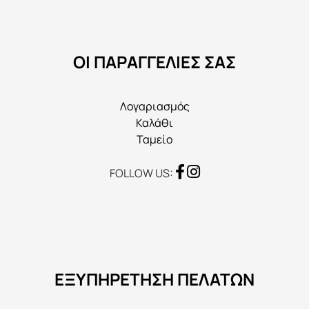
να
επιλεγούν
στη
ΟΙ ΠΑΡΑΓΓΕΛΙΕΣ ΣΑΣ
σελίδα
του
προϊόντος
Λογαριασμός
Καλάθι
Ταμείο
FOLLOW US:
ΕΞΥΠΗΡΕΤΗΣΗ ΠΕΛΑΤΩΝ