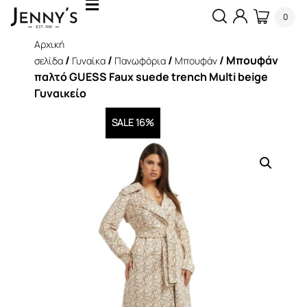
0
Αρχική
/
/
/
/ Μπουφάν
σελίδα
Γυναίκα
Πανωφόρια
Μπουφάν
παλτό GUESS Faux suede trench Multi beige
Γυναικείο
SALE 16%