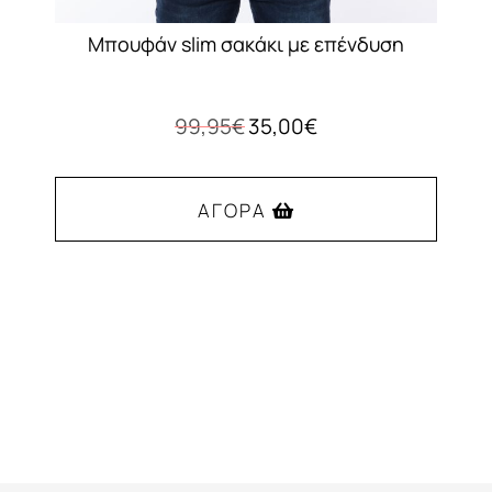
Μπουφάν slim σακάκι με επένδυση
Original
Η
99,95
€
35,00
€
price
τρέχουσα
was:
τιμή
99,95€.
είναι:
ΑΓΟΡΆ
35,00€.
Αυτό
το
προϊόν
έχει
πολλαπλές
παραλλαγές.
Οι
επιλογές