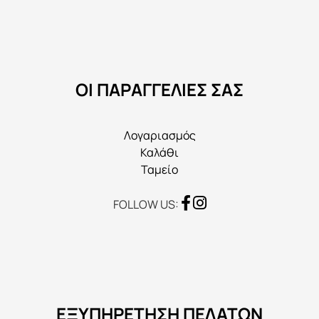
μπορούν
να
επιλεγούν
στη
ΟΙ ΠΑΡΑΓΓΕΛΙΕΣ ΣΑΣ
σελίδα
του
προϊόντος
Λογαριασμός
Καλάθι
Ταμείο
FOLLOW US:
ΕΞΥΠΗΡΕΤΗΣΗ ΠΕΛΑΤΩΝ