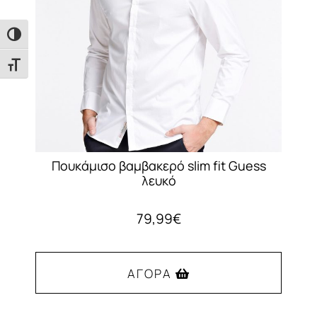
επιλεγούν
στη
Εναλλαγή Υψηλής Αντίθεσης
σελίδα
του
Εναλλαγή Μεγέθους Γραμμάτων
προϊόντος
Πουκάμισο βαμβακερό slim fit Guess
λευκό
79,99
€
ΑΓΟΡΆ
Αυτό