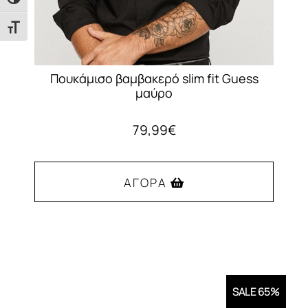
Εναλλαγή Υψηλής Αντίθεσης
προϊόντος
Εναλλαγή Μεγέθους Γραμμάτων
Πουκάμισο βαμβακερό slim fit Guess
μαύρο
79,99
€
ΑΓΟΡΆ
Αυτό
το
προϊόν
έχει
SALE 65%
πολλαπλές