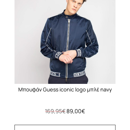
Μπουφάν Guess iconic logo μπλέ navy
Original
Η
169,95
€
89,00
€
price
τρέχουσα
was:
τιμή