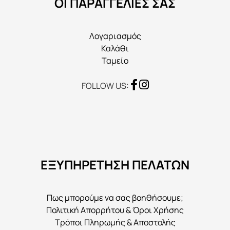
ΟΙ ΠΑΡΑΓΓΕΛΙΕΣ ΣΑΣ
σελίδα
του
προϊόντος
Λογαριασμός
Καλάθι
Ταμείο
FOLLOW US:
ΕΞΥΠΗΡΕΤΗΣΗ ΠΕΛΑΤΩΝ
Πως μπορούμε να σας βοηθήσουμε;
Πολιτική Απορρήτου & Όροι Χρήσης
Τρόποι Πληρωμής & Αποστολής