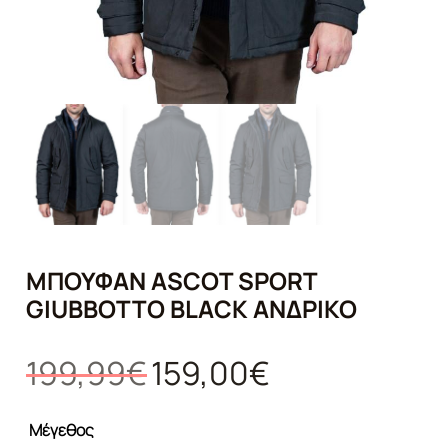
ΜΠΟΥΦΆΝ ASCOT SPORT
GIUBBOTTO BLACK ΑΝΔΡΙΚΌ
Original
Η
199,99
€
159,00
€
price
τρέχουσα
was:
τιμή
Μέγεθος
199,99€.
είναι: