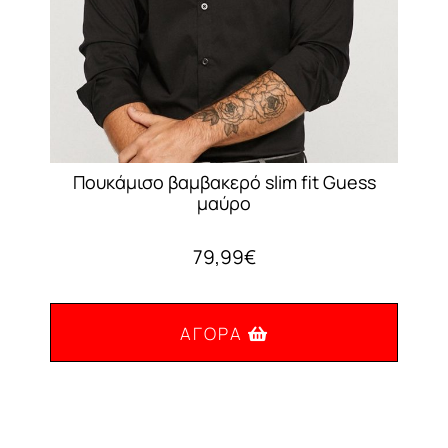
Πουκάμισο βαμβακερό slim fit Guess
μαύρο
79,99
€
ΑΓΟΡΆ
Αυτό
το