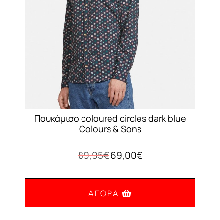
επιλεγούν
στη
σελίδα
του
προϊόντος
Πουκάμισο coloured circles dark blue
Colours & Sons
Original
Η
89,95
€
69,00
€
price
τρέχουσα
was:
τιμή
89,95€.
είναι:
ΑΓΟΡΆ
69,00€.