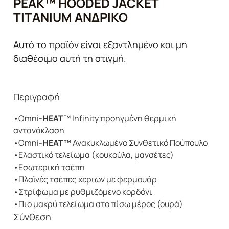
PEAK™ HOODED JACKET
TITANIUM ΑΝΔΡΙΚΌ
Αυτό το προϊόν είναι εξαντλημένο και μη
διαθέσιμο αυτή τη στιγμή.
Περιγραφή
•Omni
-HEAT
™ Infinity προηγμένη θερμική
αντανάκλαση
•Omni
-HEAT™
Ανακυκλωμένο Συνθετικό Πούπουλο
•Ελαστικό τελείωμα (κουκούλα, μανσέτες)
•Εσωτερική τσέπη
•Πλαϊνές τσέπες χεριών με φερμουάρ
•Στρίφωμα με ρυθμιζόμενο κορδόνι
•Πιο μακρύ τελείωμα στο πίσω μέρος (ουρά)
Σύνθεση