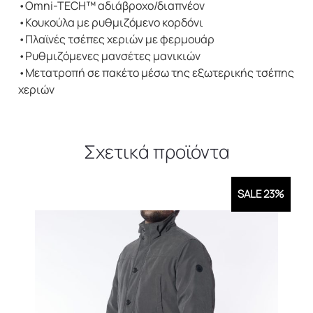
•Omni-TECH™ αδιάβροχο/διαπνέον
μαύρο-
•Κουκούλα με ρυθμιζόμενο κορδόνι
πράσινο
•Πλαϊνές τσέπες χεριών με φερμουάρ
Ανδρικό
•Ρυθμιζόμενες μανσέτες μανικιών
ποσότητα
•Μετατροπή σε πακέτο μέσω της εξωτερικής τσέπης
χεριών
Σχετικά προϊόντα
SALE 23%