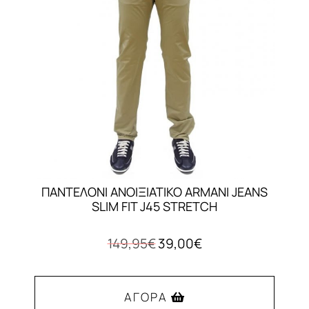
μπορούν
να
επιλεγούν
στη
σελίδα
του
προϊόντος
ΠΑΝΤΕΛΟΝΙ ΑΝΟΙΞΙΑΤΙΚΟ ARMANI JEANS
SLIM FIT J45 STRETCH
Original
Η
149,95
€
39,00
€
price
τρέχουσα
was:
τιμή
149,95€.
είναι:
ΑΓΟΡΆ
39,00€.