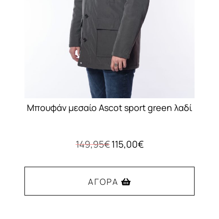
Μπουφάν μεσαίο Ascot sport green λαδί
Original
Η
149,95
€
115,00
€
price
τρέχουσα
was:
τιμή
149,95€.
είναι:
ΑΓΟΡΆ
115,00€.
Αυτό