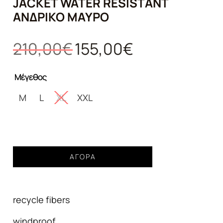
JACKET WATER RESISTANT
ΑΝΔΡΙΚΌ ΜΑΎΡΟ
Original
Η
210,00
€
155,00
€
price
τρέχουσα
was:
τιμή
Μέγεθος
210,00€.
είναι:
155,00€.
M
L
XL
XXL
Μπουφάν
ΑΓΟΡΆ
GUESS
monogram
jacket
recycle fibers
water
resistant
windproof