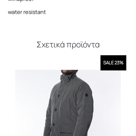
ανδρικό
μαύρο
water resistant
ποσότητα
Σχετικά προϊόντα
SALE 23%