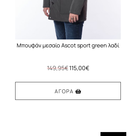
Μπουφάν μεσαίο Ascot sport green λαδί
Original
Η
149,95
€
115,00
€
price
τρέχουσα
was:
τιμή
149,95€.
είναι:
ΑΓΟΡΆ
115,00€.
Αυτό
το
προϊόν
έχει