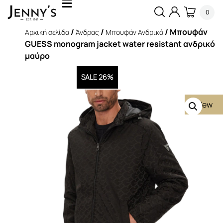
0
/
/
/ Μπουφάν
Αρχική σελίδα
Άνδρας
Μπουφάν Ανδρικά
GUESS monogram jacket water resistant ανδρικό
μαύρο
SALE 26%
New