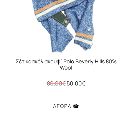
στη
σελίδα
του
προϊόντος
Σέτ κασκόλ σκουφί Polo Beverly Hills 80%
Wool
Original
Η
80,00
€
50,00
€
price
τρέχουσα
was:
τιμή
80,00€.
είναι:
ΑΓΟΡΆ
50,00€.