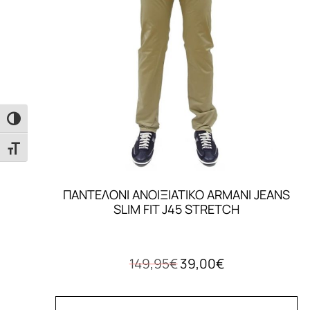
Εναλλαγή Υψηλής Αντίθεσης
Εναλλαγή Μεγέθους Γραμμάτων
ΠΑΝΤΕΛΟΝΙ ΑΝΟΙΞΙΑΤΙΚΟ ARMANI JEANS
SLIM FIT J45 STRETCH
Original
Η
149,95
€
39,00
€
price
τρέχουσα
was:
τιμή
149,95€.
είναι: