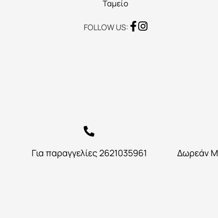
προϊόντος
Ταμείο
FOLLOW US:
Για παραγγελίες 2621035961
Δωρεάν Μ