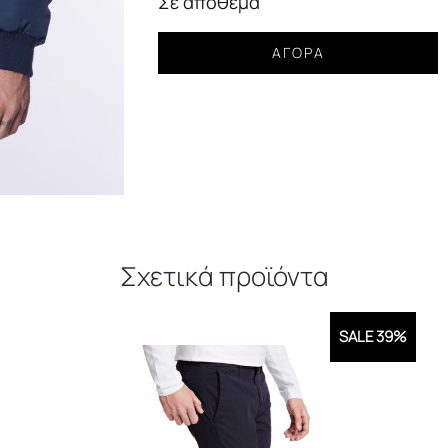
Σε απόθεμα
Μπουφάν
ΑΓΟΡΆ
slim
fit
Polo
Beverly
Hills
μπλέ
ποσότητα
Σχετικά προϊόντα
SALE 39%