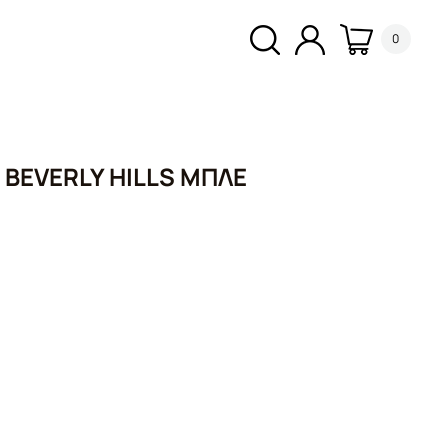
0
 BEVERLY HILLS ΜΠΛΈ
σα