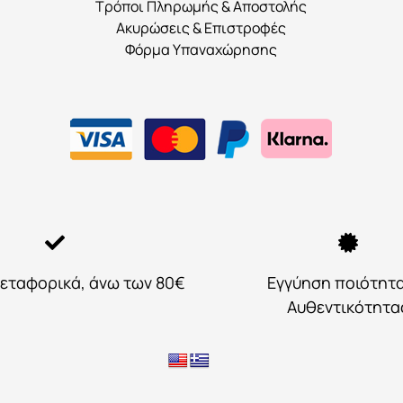
προϊόντος
Τρόποι Πληρωμής & Αποστολής
Ακυρώσεις & Επιστροφές
Φόρμα Υπαναχώρησης
εταφορικά, άνω των 80€
Εγγύηση ποιότητ
Αυθεντικότητα