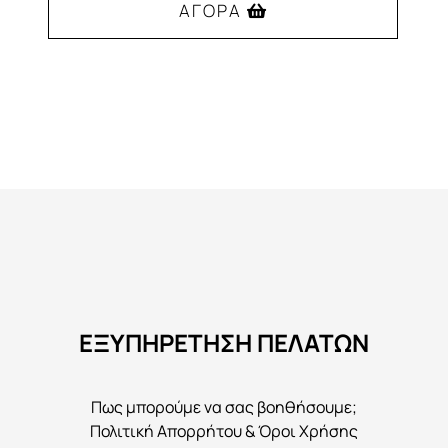
ΑΓΟΡΆ
55,00€.
Αυτό
το
προϊόν
έχει
πολλαπλές
παραλλαγές.
Οι
επιλογές
μπορούν
να
ΕΞΥΠΗΡΕΤΗΣΗ ΠΕΛΑΤΩΝ
επιλεγούν
στη
σελίδα
Πως μπορούμε να σας βοηθήσουμε;
του
Πολιτική Απορρήτου & Όροι Χρήσης