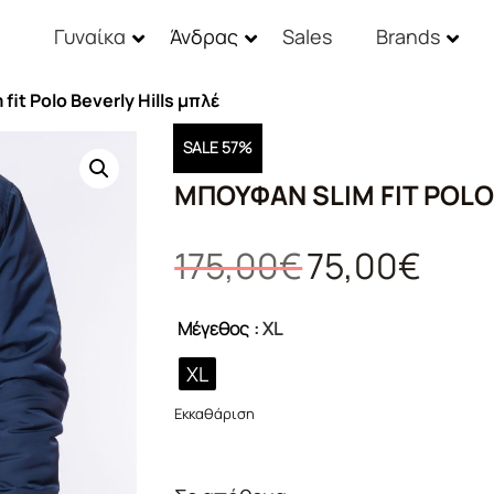
Γυναίκα
Άνδρας
Sales
Brands
fit Polo Beverly Hills μπλέ
SALE 57%
ΜΠΟΥΦΆΝ SLIM FIT POLO
Original
Η
175,00
€
75,00
€
price
τρέχου
was:
τιμή
Μέγεθος
: XL
175,00€.
είναι:
75,00€.
XL
Εκκαθάριση