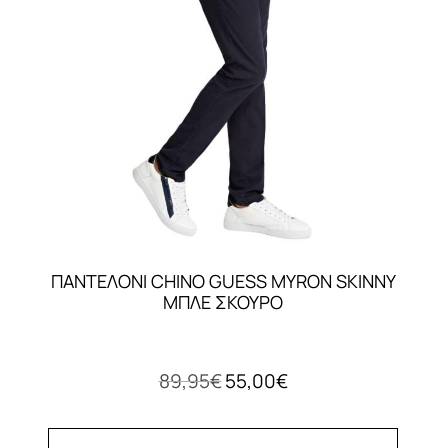
ΠΑΝΤΕΛΟΝΙ CHINO GUESS MYRON SKINNY
ΜΠΛΕ ΣΚΟΥΡΟ
Original
Η
89,95
€
55,00
€
price
τρέχουσα
was:
τιμή
89,95€.
είναι: