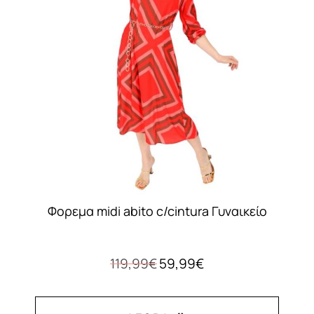
επιλογές
μπορούν
να
επιλεγούν
στη
σελίδα
του
προϊόντος
Φορεμα midi abito c/cintura Γυναικείο
Original
Η
119,99
€
59,99
€
price
τρέχουσα
was:
τιμή
119,99€.
είναι: