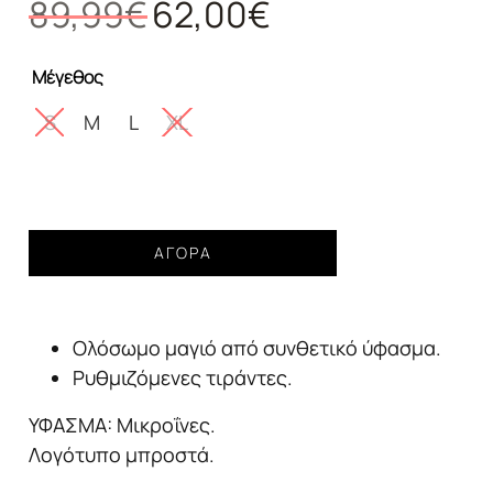
Original
Η
89,99
€
62,00
€
price
τρέχουσα
was:
τιμή
Μέγεθος
89,99€.
είναι:
62,00€.
S
M
L
XL
Ολόσωμο
ΑΓΟΡΆ
μαγιό
GUESS
logo
Ολόσωμο μαγιό από συνθετικό ύφασμα.
white
Γυναικείο
Ρυθμιζόμενες τιράντες.
ποσότητα
ΥΦΑΣΜΑ: Μικροΐνες.
Λογότυπο μπροστά.