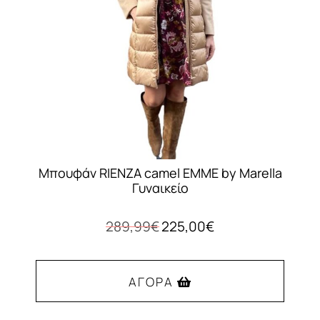
Μπουφάν RIENZA camel EMME by Marella
Γυναικείο
Original
Η
289,99
€
225,00
€
price
τρέχουσα
was:
τιμή
289,99€.
είναι:
ΑΓΟΡΆ
225,00€.