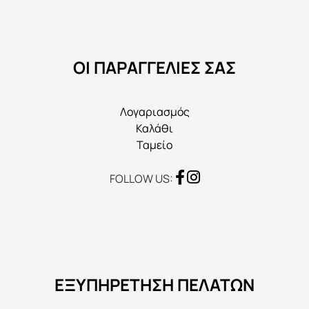
να
επιλεγούν
στη
ΟΙ ΠΑΡΑΓΓΕΛΙΕΣ ΣΑΣ
σελίδα
του
προϊόντος
Λογαριασμός
Καλάθι
Ταμείο
FOLLOW US:
ΕΞΥΠΗΡΕΤΗΣΗ ΠΕΛΑΤΩΝ