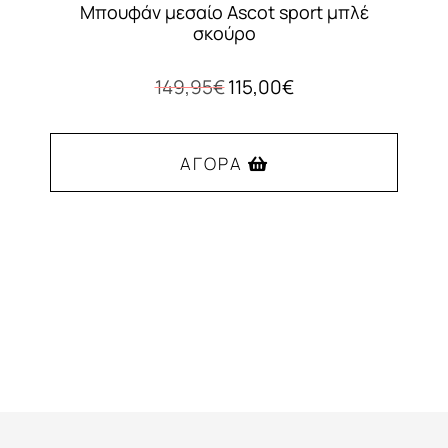
Μπουφάν μεσαίο Ascot sport μπλέ
σκούρο
Original
Η
149,95
€
115,00
€
price
τρέχουσα
was:
τιμή
149,95€.
είναι:
ΑΓΟΡΆ
115,00€.
Αυτό
το
προϊόν
έχει
πολλαπλές
παραλλαγές.
Οι
επιλογές
μπορούν