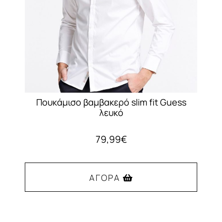
στη
σελίδα
του
προϊόντος
Πουκάμισο βαμβακερό slim fit Guess
λευκό
79,99
€
ΑΓΟΡΆ
Αυτό
το