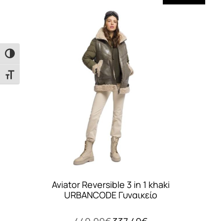
παραλλαγές.
Οι
επιλογές
μπορούν
Εναλλαγή Υψηλής Αντίθεσης
να
επιλεγούν
Εναλλαγή Μεγέθους Γραμμάτων
στη
σελίδα
του
προϊόντος
Aviator Reversible 3 in 1 khaki
URBANCODE Γυναικείο
Original
Η