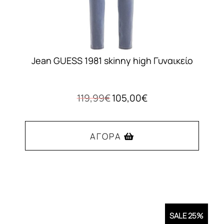
Jean GUESS 1981 skinny high Γυναικείο
Original
Η
119,99
€
105,00
€
price
τρέχουσα
was:
τιμή
119,99€.
είναι:
ΑΓΟΡΆ
105,00€.
Αυτό
το
προϊόν
έχει
SALE 25%
πολλαπλές